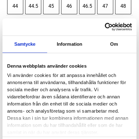
44
44.5
45
46
46.5
47
48
Mizuno
-
+
Lägg till i varukorg
Wave
✓
✓
✓
Stealth
I lager - snabb leverans
Fria byten
Fri frakt från 899 kr
Samtycke
Information
Om
✓
Neo
Betala säkert och enkelt —
Herr
Denna webbplats använder cookies
mängd
Artikelnr:
7005
Kategori:
Inomhusskor och gymskor herr
Vi använder cookies för att anpassa innehållet och
Saldo weblager. För aktuellt butikssaldo, kontakta din närmsta
butik
.
annonserna till användarna, tillhandahålla funktioner för
sociala medier och analysera vår trafik. Vi
vidarebefordrar även sådana identifierare och annan
Produktegenskaper
information från din enhet till de sociala medier och
annons- och analysföretag som vi samarbetar med.
Dessa kan i sin tur kombinera informationen med annan
Läst:
Normal
information som du har tillhandahållit eller som de har
Fotvalv:
Normala, höga, låga
samlat in när du har använt deras tjänster.