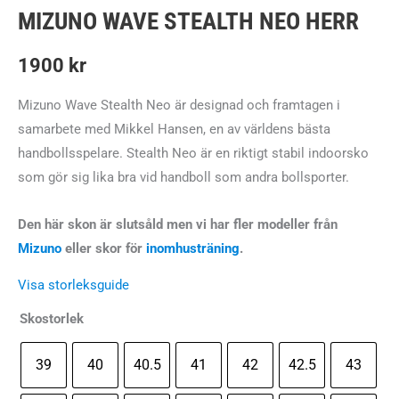
MIZUNO WAVE STEALTH NEO HERR
1900
kr
Mizuno Wave Stealth Neo är designad och framtagen i
samarbete med Mikkel Hansen, en av världens bästa
handbollsspelare. Stealth Neo är en riktigt stabil indoorsko
som gör sig lika bra vid handboll som andra bollsporter.
Den här skon är slutsåld men vi har fler modeller från
Mizuno
eller skor för
inomhusträning
.
Visa storleksguide
Skostorlek
39
40
40.5
41
42
42.5
43