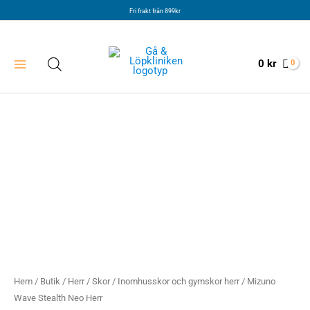
Hoppa
Fri frakt från 899kr
till
innehåll
0
kr
Hem
/
Butik
/
Herr
/
Skor
/
Inomhusskor och gymskor herr
/ Mizuno
Wave Stealth Neo Herr