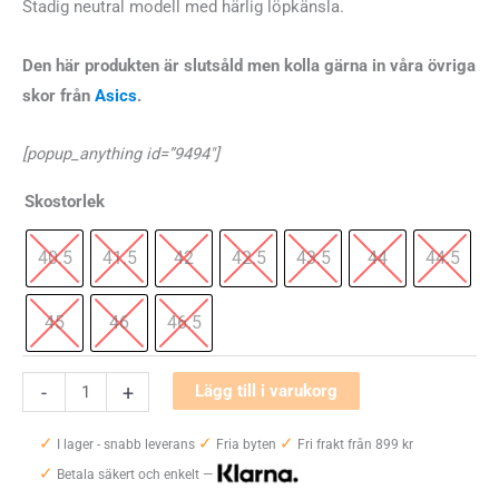
Stadig neutral modell med härlig löpkänsla.
Den här produkten är slutsåld men kolla gärna in våra övriga
skor från
Asics
.
[popup_anything id=”9494″]
Skostorlek
40.5
41.5
42
42.5
43.5
44
44.5
45
46
46.5
Asics
-
+
Lägg till i varukorg
Gel-
✓
✓
✓
Pursue
I lager - snabb leverans
Fria byten
Fri frakt från 899 kr
✓
8
Betala säkert och enkelt —