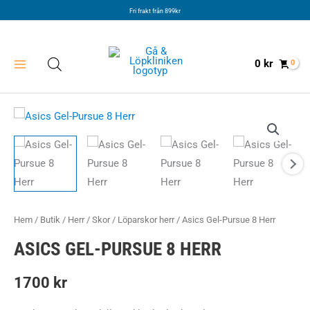
Hoppa
Fri frakt från 899kr
till
innehåll
0
kr
Hem
/
Butik
/
Herr
/
Skor
/
Löparskor herr
/ Asics Gel-Pursue 8 Herr
ASICS GEL-PURSUE 8 HERR
1700
kr