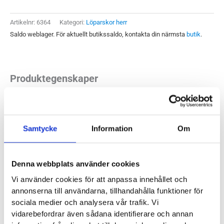
Herr
mängd
Artikelnr:
6364
Kategori:
Löparskor herr
Saldo weblager. För aktuellt butikssaldo, kontakta din närmsta
butik
.
Produktegenskaper
Stabil neutral modell med god dämpning både under hälen
och framfoten. Asics Gel-Pursue 8 är en modell som ofta
Samtycke
Information
Om
uppskattas av löpare som trivs i lite stadigare skor. En
allsidig modell som du lär trivas med både på asfalten,
elljusspåret eller grusvägarna. Stadig modell med god
Denna webbplats använder cookies
löpkänsla.
Vi använder cookies för att anpassa innehållet och
annonserna till användarna, tillhandahålla funktioner för
Läst:
Normal
sociala medier och analysera vår trafik. Vi
vidarebefordrar även sådana identifierare och annan
Fotvalv:
Normala, höga