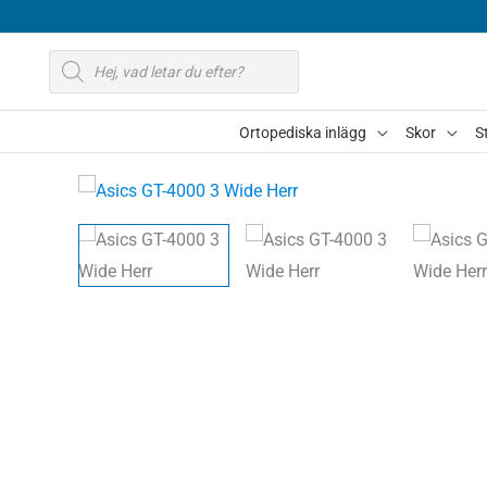
Hoppa
till
Produktsökning
innehåll
Ortopediska inlägg
Skor
S