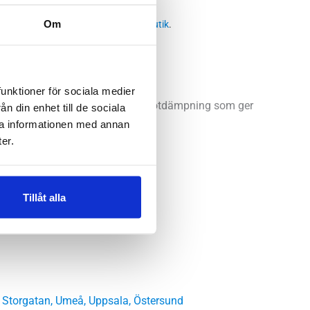
:
Löparskor herr
,
Breda skor herr
Om
 butikssaldo, kontakta din närmsta
butik
.
funktioner för sociala medier
 en smidig, stabil sko med god stötdämpning som ger
n din enhet till de sociala
ra informationen med annan
lara långa löppass.
er.
Tillåt alla
 Storgatan
,
Umeå
,
Uppsala
,
Östersund