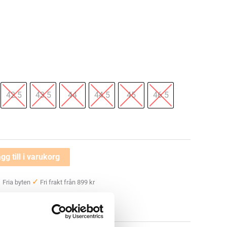
42.5
43.5
44
44.5
45
46.5
gg till i varukorg
✓
✓
Fria byten
Fri frakt från 899 kr
 —