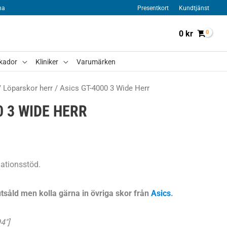
na
Presentkort
Kundtjänst
0
kr
kador
Kliniker
Varumärken
/
Löparskor herr
/ Asics GT-4000 3 Wide Herr
0 3 WIDE HERR
ationsstöd.
tsåld men kolla gärna in övriga skor från
Asics
.
4″]