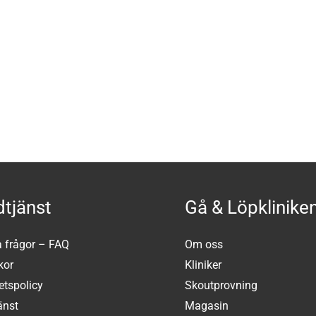
tjänst
Gå & Löpklinike
a frågor – FAQ
Om oss
kor
Kliniker
tetspolicy
Skoutprovning
änst
Magasin