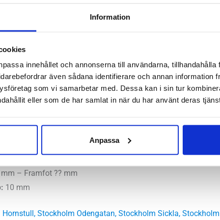
Herr
Artikelnr:
6432
Kategorier
mängd
Information
Saldo weblager. För aktuellt
cookies
npassa innehållet och annonserna till användarna, tillhandahålla 
de är en löparsko med tydligt pronationsstöd. Samtidigt är det
idarebefordrar även sådana identifierare och annan information frå
ysföretag som vi samarbetar med. Dessa kan i sin tur kombine
nerande steg goda förutsättningar för att få bra stabilitet och k
dahållit eller som de har samlat in när du har använt deras tjänst
ala, höga, låga
Anpassa
onation
 mm – Framfot ?? mm
:
10 mm
 Hornstull
,
Stockholm Odengatan
,
Stockholm Sickla
,
Stockholm