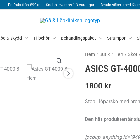
Fri frakt från 899kr
Snabb leverans 1-3 vardagar
Betala säkert med Klar
töd & skydd
Tillbehör
Behandlingspaket
Strumpor
S
Hem
/
Butik
/
Herr
/
Skor
ASICS GT-400
1800
kr
Stabil löparsko med pron
Den här produkten är slu
[popup_anything id=”949