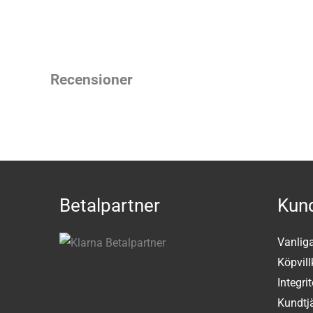
Recensioner
Betalpartner
Kund
Vanlig
Köpvill
Integri
Kundtj