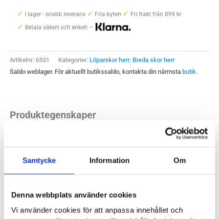
Beast
✓
✓
✓
GTS
I lager - snabb leverans
Fria byten
Fri frakt från 899 kr
✓
24
Betala säkert och enkelt —
Wide
(2E)
Artikelnr:
6531
Kategorier:
Löparskor herr
,
Breda skor herr
Herr
Saldo weblager. För aktuellt butikssaldo, kontakta din närmsta
butik
.
mängd
Produktegenskaper
Brooks Beast GTS 24 Wide är en bred sko med stadigt
pronationsstöd, en modell som är designad och anpassad
Samtycke
Information
Om
för fötter med låga platta fotvalv. När fotvalven blir låga
behövs det som regel stöd på insidan av fötterna och även
Denna webbplats använder cookies
mer utrymme då fötterna ofta är bredare. Beast GTS 24 Wide
Vi använder cookies för att anpassa innehållet och
har samtliga dessa egenskaper och kommer ge dig det stöd