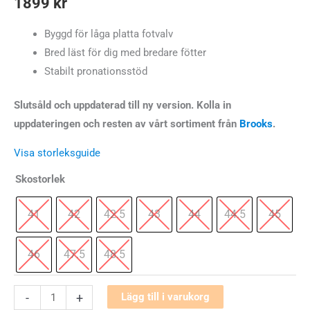
1899
kr
Byggd för låga platta fotvalv
Bred läst för dig med bredare fötter
Stabilt pronationsstöd
Slutsåld och uppdaterad till ny version. Kolla in
uppdateringen och resten av vårt sortiment från
Brooks
.
Visa storleksguide
Skostorlek
41
42
42.5
43
44
44.5
45
46
47.5
48.5
Brooks
-
+
Lägg till i varukorg