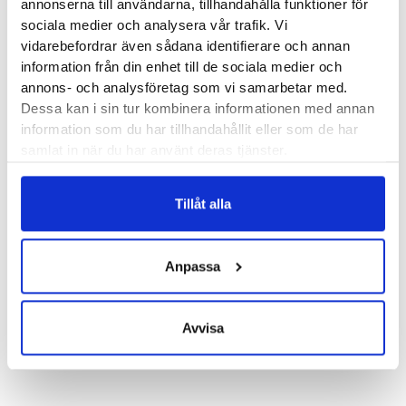
annonserna till användarna, tillhandahålla funktioner för
du behöver både på dina löprundor och dina promenader.
sociala medier och analysera vår trafik. Vi
vidarebefordrar även sådana identifierare och annan
Läst:
Bred (2E)
information från din enhet till de sociala medier och
Fotvalv:
Normala, låga
annons- och analysföretag som vi samarbetar med.
Vikt:
351 g
Dessa kan i sin tur kombinera informationen med annan
Höjd:
Häl mm – Framfot mm
information som du har tillhandahållit eller som de har
samlat in när du har använt deras tjänster.
Häl-tå dropp:
12 mm
Butiker:
Stockholm Hornstull
,
Stockholm Odengatan
,
Tillåt alla
Stockholm Sickla
,
Stockholm Storgatan
,
Umeå
,
Uppsala
,
Örnsköldsvik
,
Östersund
Anpassa
Recensioner
Avvisa