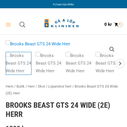
Hoppa
Fri frakt från 899kr
till
innehåll
0
kr
Hem
/
Butik
/
Herr
/
Skor
/
Löparskor herr
/ Brooks Beast GTS 24 Wide
(2E) Herr
BROOKS BEAST GTS 24 WIDE (2E)
HERR