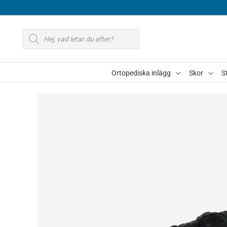
Hoppa
till
Produktsökning
innehåll
Ortopediska inlägg
Skor
S