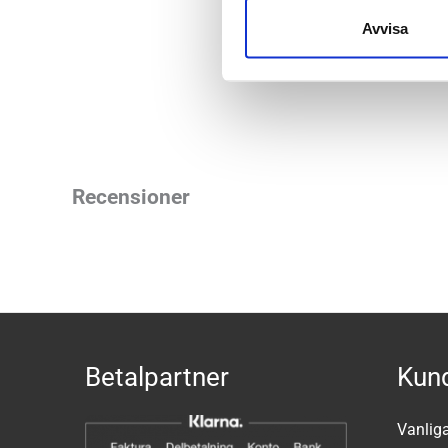
Färg:
Black/
Avvisa
Butiker:
Umeå
Recensioner
Betalpartner
Kund
Vanlig