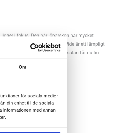
ligger i fokus. Den här löparskon har mycket
na fötter. Brooks Ghost Max 4 Wide är ett lämpligt
pbyggda stötdämpningen i mellansulan får du fin
Om
funktioner för sociala medier
n din enhet till de sociala
ra informationen med annan
er.