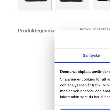
I Brooks Ghost Max
Produktegenskaper
stötdämpning och är
val som löparsko f
avlastning från sko
Samtycke
Läst:
Bred
Fotvalv:
Nor
Denna webbplats använder 
Stabilitet:
Ne
Vi använder cookies för att a
och analysera vår trafik. Vi v
Vikt:
292 g
medier och annons- och anal
Höjd:
Häl 4
information som du har tillhan
Häl-tå dropp
Brooks arti