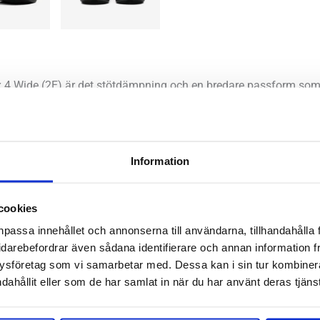
 4 Wide (2E) är det stötdämpning och en bredare passform som 
 anpassad för dig som vill ha lite mer plats och utrymme för di
ör dina dagliga pass eller till dina promenader. Med den väl up
n.
Information
mala, höga
cookies
utral
npassa innehållet och annonserna till användarna, tillhandahålla 
idarebefordrar även sådana identifierare och annan information frå
ysföretag som vi samarbetar med. Dessa kan i sin tur kombine
0 mm – Framfot 34 mm
dahållit eller som de har samlat in när du har använt deras tjänst
:
6 mm
kelnummer:
110496-2E