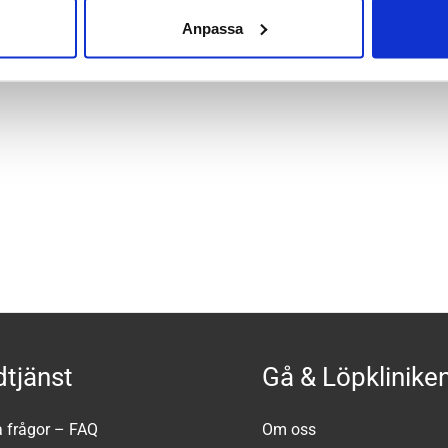
Black/Ebony
Anpassa
tjänst
Gå & Löpklinike
a frågor – FAQ
Om oss