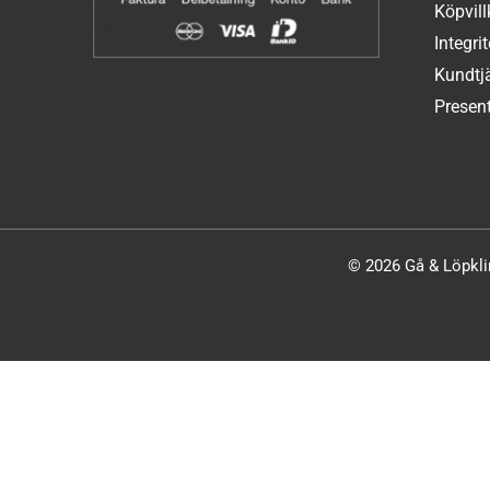
Köpvill
Integri
Kundtj
Present
© 2026 Gå & Löpklin