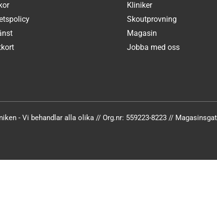
kor
Kliniker
tetspolicy
Skoutprovning
änst
Magasin
kort
Jobba med oss
iken - Vi behandlar alla olika // Org.nr: 559223-8223 // Magasinsg