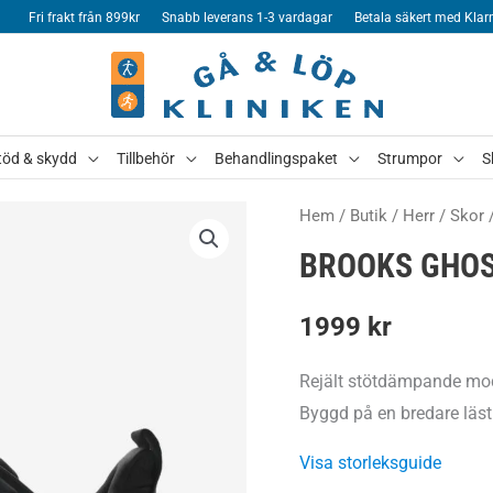
Fri frakt från 899kr
Snabb leverans 1-3 vardagar
Betala säkert med Klar
töd & skydd
Tillbehör
Behandlingspaket
Strumpor
S
Hem
/
Butik
/
Herr
/
Skor
BROOKS GHOST
1999
kr
Rejält stötdämpande mode
Byggd på en bredare läst 
Visa storleksguide