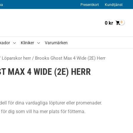
na
Presentkort
Kundtjänst
0
kr
kador
Kliniker
Varumärken
/
Löparskor herr
/ Brooks Ghost Max 4 Wide (2E) Herr
 MAX 4 WIDE (2E) HERR
ll för dina vardagliga löpturer eller promenader.
för dig som vill ha mer plats för fötterna.