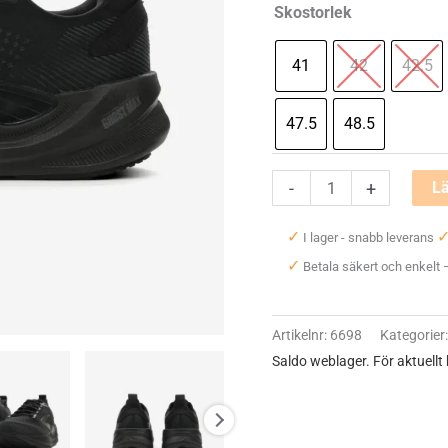
Skostorlek
41
42
42.5
47.5
48.5
Brooks
-
+
Lä
Ghost
✓
I lager - snabb leverans
Max
✓
Betala säkert och enkelt
4
Wide
(2E)
Artikelnr:
6698
Kategorier
Herr
Saldo weblager. För aktuellt
mängd