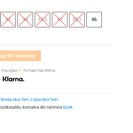
43
44
44.5
45
45.5
46
gg till i varukorg
✓
✓
Fria byten
Fri frakt från 899 kr
 —
:
Breda skor herr
,
Löparskor herr
 butikssaldo, kontakta din närmsta
butik
.