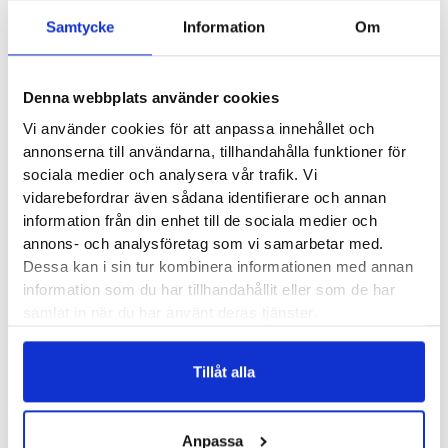
Samtycke
Information
Om
Produktegenskaper
Denna webbplats använder cookies
Gillar du långa pass och vill ha stötdämpning därefter. Då är
Vi använder cookies för att anpassa innehållet och
Brooks Glycerin 20 en modell som bör stå på din radar. Det
annonserna till användarna, tillhandahålla funktioner för
sociala medier och analysera vår trafik. Vi
är Brooks toppmodell i det neutrala segmentet och det
vidarebefordrar även sådana identifierare och annan
märks. Komforten är riktigt hög, både i form av hur
information från din enhet till de sociala medier och
stötdämpningen sviktar och hur ovandelen mjukt och
annons- och analysföretag som vi samarbetar med.
följsamt sitter kring foten. Komfort, dämpning, hållbarhet,
Dessa kan i sin tur kombinera informationen med annan
god löpkänsla? Japp!
information som du har tillhandahållit eller som de har
samlat in när du har använt deras tjänster.
Läst:
Normal
Fotvalv:
Normala, höga
Tillåt alla
Stabilitet:
Neutral
Vikt:
286 g
Anpassa
Höjd:
Häl ? mm – Framfot ? mm