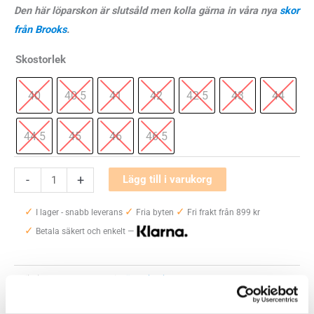
Den här löparskon är slutsåld men kolla gärna in våra nya
skor
från Brooks
.
Skostorlek
40
40.5
41
42
42.5
43
44
44.5
45
46
46.5
Brooks
-
+
Lägg till i varukorg
Glycerin
✓
✓
✓
20
I lager - snabb leverans
Fria byten
Fri frakt från 899 kr
✓
Herr
Betala säkert och enkelt —
mängd
Artikelnr:
6246
Kategori:
Löparskor herr
Saldo weblager. För aktuellt butikssaldo, kontakta din närmsta
butik
.