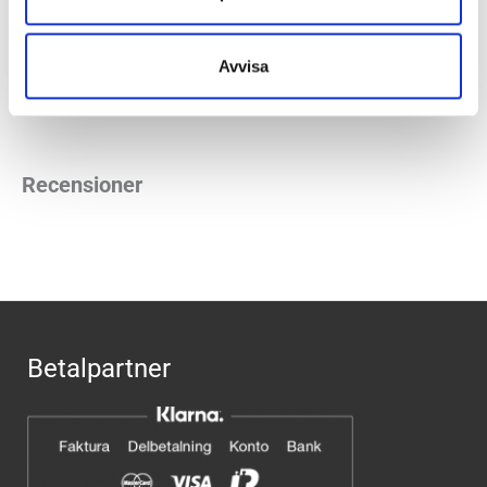
Häl-tå dropp:
10 mm
Avvisa
Butiker:
Stockholm Hornstull
,
Stockholm Odengatan
,
Stockholm Storgatan
,
Umeå
,
Uppsala
,
Östersund
Recensioner
Betalpartner