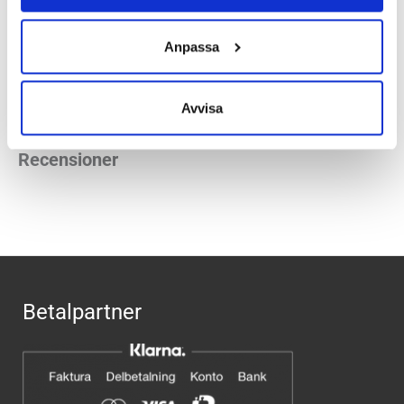
Häl-tå dropp:
8 mm
Butiker:
Stockholm Hornstull
,
Stockholm Odengatan
,
Anpassa
Stockholm Sickla
,
Stockholm Storgatan
,
Umeå
,
Uppsala
,
Örnsköldsvik
,
Östersund
Avvisa
Recensioner
Betalpartner