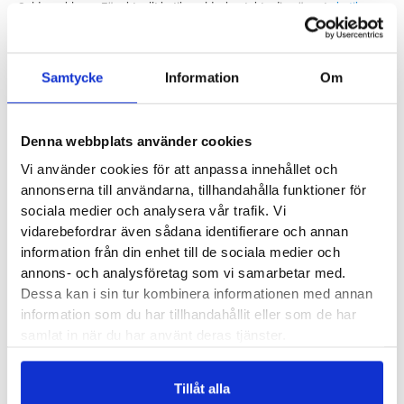
Saldo weblager. För aktuellt butikssaldo, kontakta din närmsta
butik
.
mängd
Samtycke
Information
Om
Produktegenskaper
Låg vikt och god stabilitet är två tydliga egenskaper för Hoka
Denna webbplats använder cookies
One One Arahi 8. Med pronationsstödet passar den perfekt
Vi använder cookies för att anpassa innehållet och
för dig som behöver mer stadga. Den här modellen har en
annonserna till användarna, tillhandahålla funktioner för
sociala medier och analysera vår trafik. Vi
bredare läst och är fint avvägd för dig som behöver mer
vidarebefordrar även sådana identifierare och annan
utrymme för dina fötter eller helt enkelt trivs med lite mer
information från din enhet till de sociala medier och
plats.
annons- och analysföretag som vi samarbetar med.
Dessa kan i sin tur kombinera informationen med annan
Läst:
Bred
information som du har tillhandahållit eller som de har
Fotvalv:
Normala, låga, höga
samlat in när du har använt deras tjänster.
Vikt:
276 g
Höjd:
Häl mm – Framfot mm
Tillåt alla