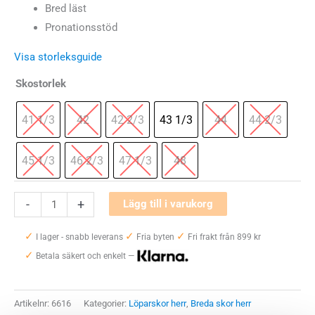
Bred läst
Pronationsstöd
Visa storleksguide
Skostorlek
41 1/3
42
42 2/3
43 1/3
44
44 2/3
45 1/3
46 2/3
47 1/3
48
Hoka
-
+
Lägg till i varukorg
One
✓
✓
✓
One
I lager - snabb leverans
Fria byten
Fri frakt från 899 kr
✓
Arahi
Betala säkert och enkelt —
8
Wide
Artikelnr:
6616
Kategorier:
Löparskor herr
,
Breda skor herr
Herr