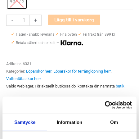
45 1/3
Hoka
-
+
Lägg till i varukorg
One
✓
✓
✓
One
I lager - snabb leverans
Fria byten
Fri frakt från 899 kr
✓
Challenger
Betala säkert och enkelt —
ATR
6
Artikelnr:
6331
GTX
Kategorier:
Löparskor herr
,
Löparskor för terränglöpning herr
,
Herr
Vattentäta skor herr
mängd
Saldo weblager. För aktuellt butikssaldo, kontakta din närmsta
butik
.
Produktegenskaper
Samtycke
Information
Om
Hoka One One Challenger ATR 6 GTX Herr är en vattentät