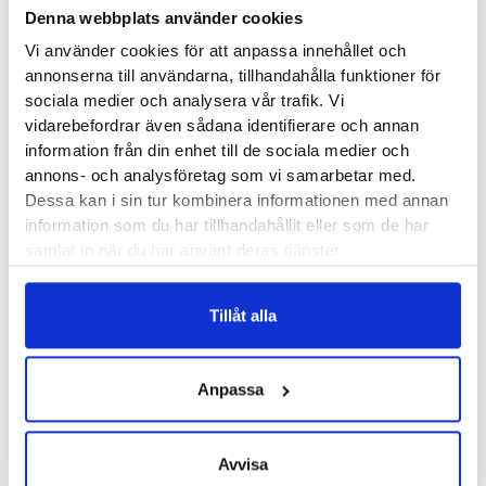
löparsko så vintertid eller under hösten är det en suverän
Denna webbplats använder cookies
modell. Den speciella formen på mellansulan känner du igen
Vi använder cookies för att anpassa innehållet och
från övriga modeller från Hoka och den ger dig låg vikt och
annonserna till användarna, tillhandahålla funktioner för
behaglig stötdämpning. Challenger ATR 6 GTX är en modell
sociala medier och analysera vår trafik. Vi
för dig som söker allsidighet i dina löparskor. Vare sig du
vidarebefordrar även sådana identifierare och annan
information från din enhet till de sociala medier och
lägger mil på asfalt eller beger dig ut i skogen kommer
annons- och analysföretag som vi samarbetar med.
dämpningen och greppet i sulan vara funktionellt. ATR står
Dessa kan i sin tur kombinera informationen med annan
nämligen för All Terrain.
information som du har tillhandahållit eller som de har
samlat in när du har använt deras tjänster.
Läst:
Normal
Fotvalv:
Normala, låga, höga
Tillåt alla
Stabilitet:
Neutrala
Vikt:
279 g
Höjd:
Häl 29 mm – Framfot 24 mm
Anpassa
Häl-tå dropp:
5 mm
Avvisa
Butiker:
Stockholm Hornstull
,
Stockholm Odengatan
,
Umeå
,