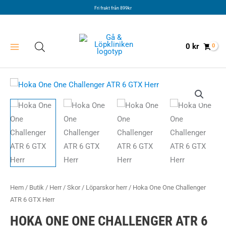
Hoppa
Fri frakt från 899kr
till
innehåll
0
kr
Hem
/
Butik
/
Herr
/
Skor
/
Löparskor herr
/ Hoka One One Challenger
ATR 6 GTX Herr
HOKA ONE ONE CHALLENGER ATR 6