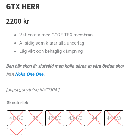
GTX HERR
2200
kr
Vattentäta med GORE-TEX membran
Allsidig som klarar alla underlag
Låg vikt och behaglig dämpning
Den här skon är slutsåld men kolla gärna in våra övriga skor
från
Hoka One One
.
[popup_anything id=”9304″]
Skostorlek
41 1/3
42
42 2/3
43 1/3
44
44 2/3