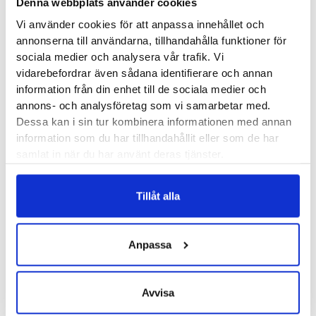
Denna webbplats använder cookies
Hoka One One Challenger ATR 7 GTX Herr är en vattentät
Vi använder cookies för att anpassa innehållet och
löparsko som ger dig möjlighet att springa både på vägar och
annonserna till användarna, tillhandahålla funktioner för
stigar. En hybridmodell (ATR = All Terrain) med fin
sociala medier och analysera vår trafik. Vi
stötdämpning och den tydliga formen på rullsulan som
vidarebefordrar även sådana identifierare och annan
många lärt sig uppskatta med Hoka. Årets version har blivit
information från din enhet till de sociala medier och
annons- och analysföretag som vi samarbetar med.
lite lättare men samtidigt fått en något högre höjd på
Dessa kan i sin tur kombinera informationen med annan
mellansulan, stötdämpningen har därigenom förbättrats en
information som du har tillhandahållit eller som de har
aning trots att vikten gått ner.
samlat in när du har använt deras tjänster.
Läst:
Normal
Tillåt alla
Fotvalv:
Normala, höga
Stabilitet:
Neutrala
Vikt:
275 g
Anpassa
Höjd:
Häl 33 mm – Framfot 28 mm
Häl-tå dropp:
5 mm
Avvisa
Butiker:
Umeå
,
Uppsala