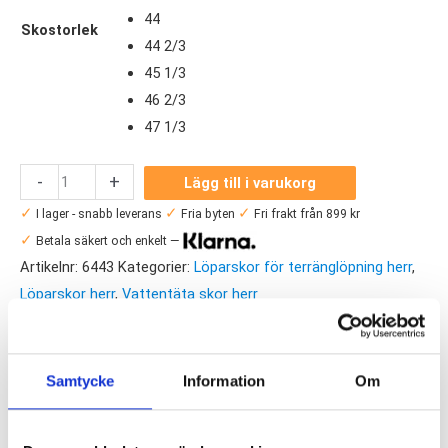
44
Skostorlek
44 2/3
45 1/3
46 2/3
47 1/3
Hoka
-
+
Lägg till i varukorg
One
✓
✓
✓
I lager - snabb leverans
Fria byten
Fri frakt från 899 kr
One
✓
Betala säkert och enkelt —
Challenger
Artikelnr:
6443
Kategorier:
Löparskor för terränglöpning herr
,
ATR
Löparskor herr
,
Vattentäta skor herr
7
Saldo weblager. För aktuellt butikssaldo, kontakta din
GTX
närmsta
butik
.
Herr
Samtycke
Information
Om
mängd
Produktegenskaper