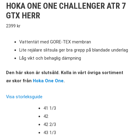
HOKA ONE ONE CHALLENGER ATR 7
GTX HERR
2399
kr
Vattentät med GORE-TEX membran
Lite rejälare slitsula ger bra grepp på blandade underlag
Låg vikt och behaglig dämpning
Den här skon är slutsåld. Kolla in vårt övriga sortiment
av skor från
Hoka One One
.
Visa storleksguide
41 1/3
42
42 2/3
43 1/3