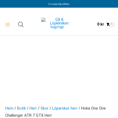
Hoppa
Fri frakt från 899kr
till
innehåll
0
kr
Hem
/
Butik
/
Herr
/
Skor
/
Löparskor herr
/ Hoka One One
Challenger ATR 7 GTX Herr