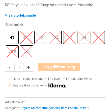
RB9X tycker vi också fungerar utmärkt som fritidssko.
Visa storleksguide
Skostorlek
41
41.5
42
42.5
43
44
45
45.5
46
Icebug
-
+
Lägg till i varukorg
Arcus
✓
✓
✓
RB9X
I lager - snabb leverans
Fria byten
Fri frakt från 899 kr
✓
Herr
Betala säkert och enkelt —
mängd
Artikelnr:
6312
Kategorier:
Löparskor för terränglöpning herr
,
Löparskor herr
,