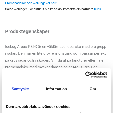
Promenadskor och walkingskor herr
Saldo weblager. För aktuellt butikssaldo, kontakta din närmsta
butik
.
Produktegenskaper
Icebug Arcus RB9X är en väldämpad löparsko med bra grepp
i sulan. Den har en lite grövre mönstring som passar perfekt
på grusvägar och i skogen. Vill du ut på långturer eller ha en
promenadsko med mycket dämpning är Arcus RB9X en
modell du bör ha i åtanke.
Läst:
Normal
Samtycke
Information
Om
Fotvalv:
Normala, höga, låga
Stabilitet:
Neutrala
Denna webbplats använder cookies
Vikt:
327 g