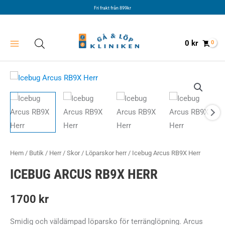
Hoppa
Fri frakt från 899kr
till
innehåll
0
kr
Hem
/
Butik
/
Herr
/
Skor
/
Löparskor herr
/ Icebug Arcus RB9X Herr
ICEBUG ARCUS RB9X HERR
1700
kr
Smidig och väldämpad löparsko för terränglöpning. Arcus