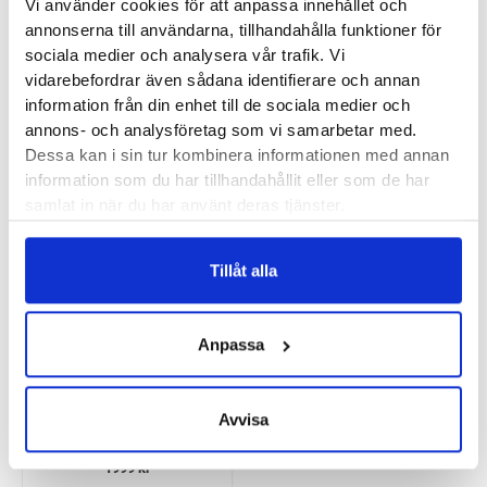
Häl-tå dropp:
6 mm
Vi använder cookies för att anpassa innehållet och
annonserna till användarna, tillhandahålla funktioner för
sociala medier och analysera vår trafik. Vi
Butik:
Umeå
vidarebefordrar även sådana identifierare och annan
information från din enhet till de sociala medier och
annons- och analysföretag som vi samarbetar med.
Recensioner
Dessa kan i sin tur kombinera informationen med annan
information som du har tillhandahållit eller som de har
samlat in när du har använt deras tjänster.
Besökta produkter
Tillåt alla
Anpassa
Saucony Echelon 10
Wide Herr
Avvisa
1999
kr