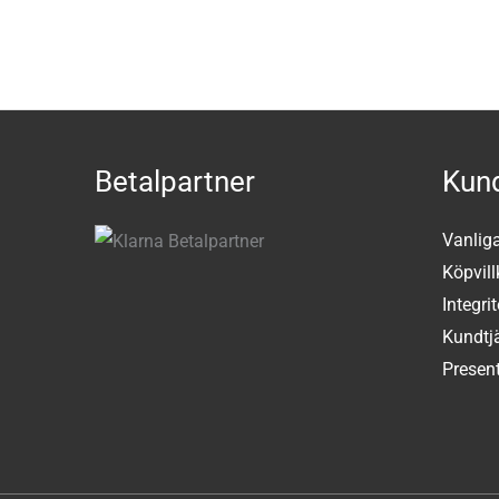
Betalpartner
Kund
Vanlig
Köpvill
Integri
Kundtj
Present