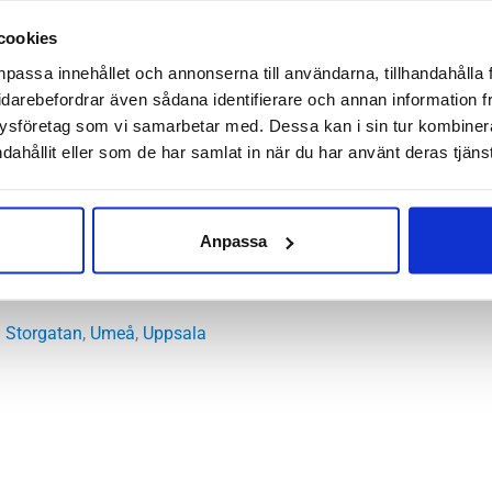
cookies
ggd för att ge dig maximalt med stötdämpning. Det är en sko som 
npassa innehållet och annonserna till användarna, tillhandahålla 
 på kroppen och få ett skonsamt löpsteg. Skor med den här type
idarebefordrar även sådana identifierare och annan information frå
nte fallet med MBT Z-3000 II Herr. Det är ingen sko vi remmar på os
ysföretag som vi samarbetar med. Dessa kan i sin tur kombine
ga och lugna återhämtningspass gör den sitt jobb med bravur. Vi
dahållit eller som de har samlat in när du har använt deras tjänst
Anpassa
l
sh, syntet
 Storgatan
,
Umeå
,
Uppsala