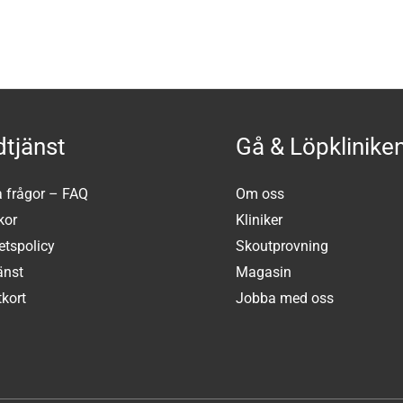
tjänst
Gå & Löpklinike
a frågor – FAQ
Om oss
kor
Kliniker
tetspolicy
Skoutprovning
änst
Magasin
kort
Jobba med oss