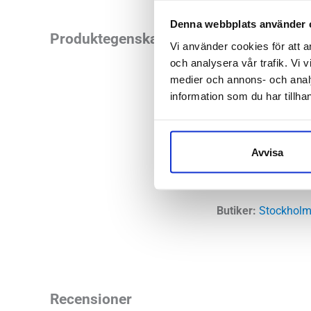
Denna webbplats använder 
MBT Z-3000 II är by
Produktegenskaper
Vi använder cookies för att a
att minska trycket
och analysera vår trafik. Vi v
klumpiga men så är i
medier och annons- och anal
tempo men till lån
information som du har tillhan
promenadsko.
Avvisa
Läst:
Norma
Material:
Me
Butiker:
Stockholm
Recensioner