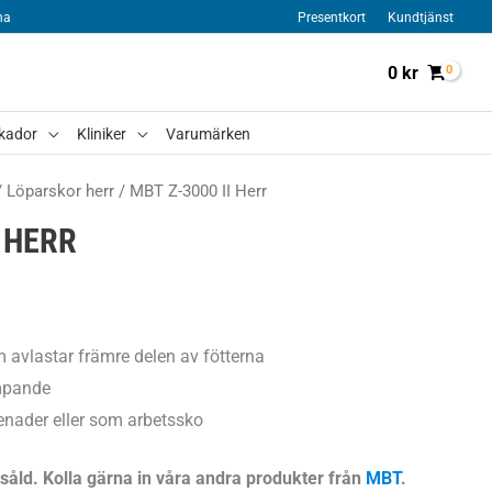
na
Presentkort
Kundtjänst
0
kr
kador
Kliniker
Varumärken
/
Löparskor herr
/ MBT Z-3000 II Herr
I HERR
m avlastar främre delen av fötterna
mpande
enader eller som arbetssko
såld. Kolla gärna in våra andra produkter från
MBT
.