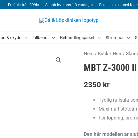
Fri frakt från 899kr
Snabb leverans 1-3 vardagar
Betala säkert med Klar
töd & skydd
Tillbehör
Behandlingspaket
Strumpor
S
Hem
/
Butik
/
Herr
/
Skor
MBT Z-3000 I
2350
kr
Tydlig rullsula so
Maximalt stötdä
För löpning, prom
Den här modellen är slut