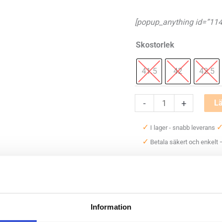
[popup_anything id=”114
Skostorlek
41.5
42
42.5
MBT
-
+
Lä
Z-
✓
I lager - snabb leverans
3000
✓
Betala säkert och enkelt
II
Herr
mängd
Artikelnr:
6333
Kategori:
L
Saldo weblager. För aktuellt
Information