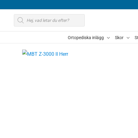
Hoppa
till
Produktsökning
innehåll
Ortopediska inlägg
Skor
S