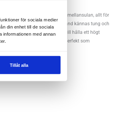
har en rejält tilltagen volym i mellansulan, allt för
funktioner för sociala medier
n av kraftiga mellansulor kan ibland kännas tung och
n din enhet till de sociala
s till intervaller eller när vi vill hålla ett högt
ra informationen med annan
 upplever också att den passar perfekt som
er.
Tillåt alla