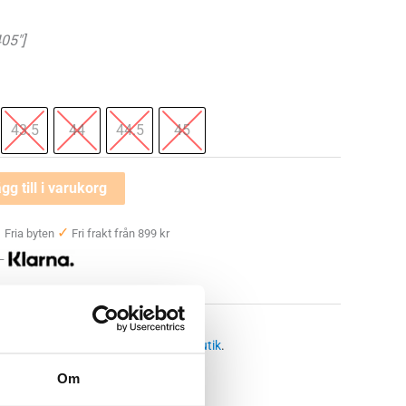
05″]
43.5
44
44.5
45
gg till i varukorg
✓
✓
Fria byten
Fri frakt från 899 kr
 —
öparskor herr
 butikssaldo, kontakta din närmsta
butik
.
Om