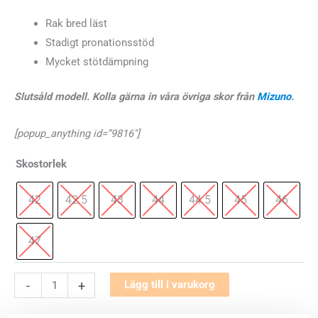
Rak bred läst
Stadigt pronationsstöd
Mycket stötdämpning
Slutsåld modell. Kolla gärna in våra övriga skor från
Mizuno
.
[popup_anything id=”9816″]
Skostorlek
42
42.5
43
44
44.5
45
46
47
Mizuno
-
+
Lägg till i varukorg
Wave
✓
✓
✓