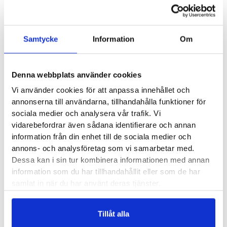
Horizon
I lager - snabb leverans
Fria byten
Fri frakt från 899 kr
✓
7
Betala säkert och enkelt —
Herr
Samtycke
Information
Om
mängd
Artikelnr:
6474
Kategori:
Löparskor herr
Saldo weblager. För aktuellt butikssaldo, kontakta din närmsta
butik
.
Denna webbplats använder cookies
Vi använder cookies för att anpassa innehållet och
annonserna till användarna, tillhandahålla funktioner för
Produktegenskaper
sociala medier och analysera vår trafik. Vi
vidarebefordrar även sådana identifierare och annan
Mizuno Wave Horizon 7 är helt och hållet byggd för dig med
information från din enhet till de sociala medier och
annons- och analysföretag som vi samarbetar med.
låga fotvalv. Den har en rak läst vilket gör den stadig och
Dessa kan i sin tur kombinera informationen med annan
rymlig, perfekta egenskaper just för låga fotvalv som ofta
information som du har tillhandahållit eller som de har
behöver lite mer utrymme på bredden. Årets modell har
samlat in när du har använt deras tjänster.
uppdaterats med ytterligare två millimeter av Mizunos
ENERZY foam, det ger en behaglig och rätt så mjuk känsla i
Tillåt alla
stötdämpningens som tillsammans med den goda stadgan