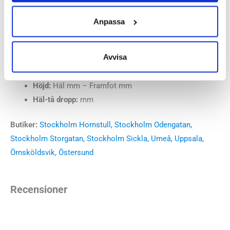
verkligen bidrar till god komfort och funktion.
Anpassa
Läst:
Normal
Fotvalv:
Normala, låga
Avvisa
Vikt:
g
Stabilitet:
Pronation
Höjd:
Häl mm – Framfot mm
Häl-tå dropp:
mm
Butiker:
Stockholm Hornstull
,
Stockholm Odengatan
,
Stockholm Storgatan
,
Stockholm Sickla
,
Umeå
,
Uppsala
,
Örnsköldsvik
,
Östersund
Recensioner