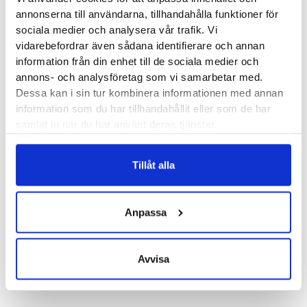
Mizuno Wave Skyrise 7 är tydligt anpassade för löpare som
annonserna till användarna, tillhandahålla funktioner för
prioriterar stötdämpning. Med MIZUNO ENERZY NXT i
sociala medier och analysera vår trafik. Vi
mellansulan får du en mjuk känsla med finenergiåtergivning.
vidarebefordrar även sådana identifierare och annan
information från din enhet till de sociala medier och
En relativt bred yttersulplattform ger bra stabilitet i både
annons- och analysföretag som vi samarbetar med.
landning och frånskjut.
Dessa kan i sin tur kombinera informationen med annan
information som du har tillhandahållit eller som de har
Läst:
Normal
samlat in när du har använt deras tjänster.
Fotvalv:
Normala, höga
Vikt:
270 g
Tillåt alla
Stabilitet:
Neutral
Höjd:
Häl mm – Framfot mm
Häl-tå dropp:
8 mm
Anpassa
Butiker:
Stockholm Hornstull
,
Stockholm Odengatan
,
Avvisa
Stockholm Sickla
,
Stockholm Storgatan
,
Umeå
,
Uppsala