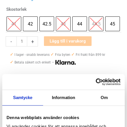
Skostorlek
41
42
42.5
43
44
44.5
45
Mizuno
-
+
Lägg till i varukorg
Wave
✓
✓
✓
Skyrise
I lager - snabb leverans
Fria byten
Fri frakt från 899 kr
✓
7
Betala säkert och enkelt —
Herr
mängd
Artikelnr:
6637
Kategori:
Löparskor herr
Saldo weblager. För aktuellt butikssaldo, kontakta din närmsta
butik
.
Samtycke
Information
Om
Produktegenskaper
Denna webbplats använder cookies
Vi använder cookies för att anpassa innehållet och