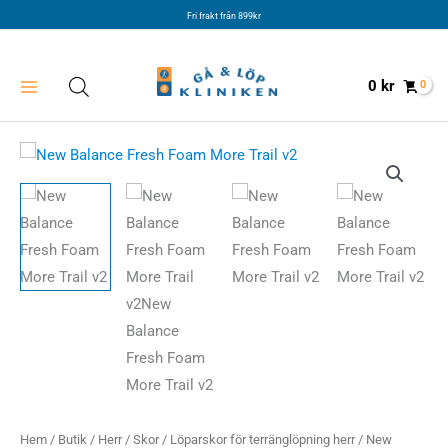
Hoppa
Fri frakt från 899kr
till
innehåll
0
kr
Hem
/
Butik
/
Herr
/
Skor
/
Löparskor för terränglöpning herr
/ New