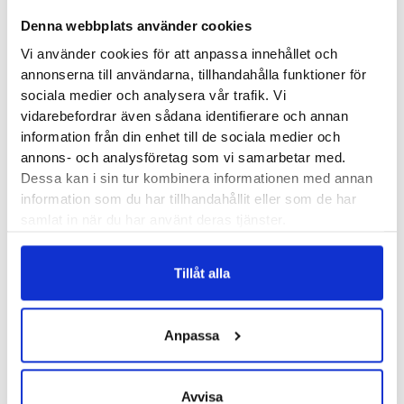
Denna webbplats använder cookies
Produktegenskaper
Vi använder cookies för att anpassa innehållet och
annonserna till användarna, tillhandahålla funktioner för
sociala medier och analysera vår trafik. Vi
Trivs du med att springa långa pass eller vill ha mycket skydd
vidarebefordrar även sådana identifierare och annan
för din kropp är New Balance Fresh Foam More Trail v2 ett
information från din enhet till de sociala medier och
klockrent alternativ. Rullsula med riktigt mycket
annons- och analysföretag som vi samarbetar med.
stötdämpning och en slitsula med grövre mönstring som ger
Dessa kan i sin tur kombinera informationen med annan
bra grepp.
information som du har tillhandahållit eller som de har
samlat in när du har använt deras tjänster.
Läst:
Normal, bred
Fotvalv:
Normala, höga
Tillåt alla
Vikt:
330 g
Häl-tå dropp:
4mm
Anpassa
Butiker:
Umeå
Avvisa