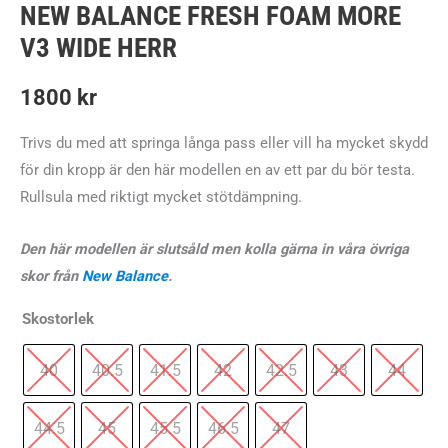
NEW BALANCE FRESH FOAM MORE
V3 WIDE HERR
1800
kr
Trivs du med att springa långa pass eller vill ha mycket skydd
för din kropp är den här modellen en av ett par du bör testa.
Rullsula med riktigt mycket stötdämpning.
Den här modellen är slutsåld men kolla gärna in våra övriga
skor från
New Balance
.
Skostorlek
40
40.5
41.5
42
42.5
43
44
44.5
45
45.5
46.5
47