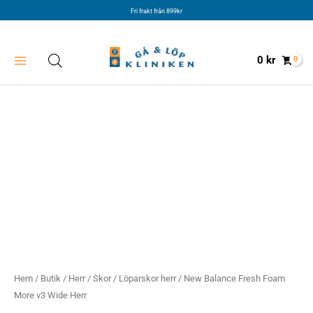
Hoppa
Fri frakt från 899kr
till
innehåll
0
kr
Hem
/
Butik
/
Herr
/
Skor
/
Löparskor herr
/ New Balance Fresh Foam
More v3 Wide Herr