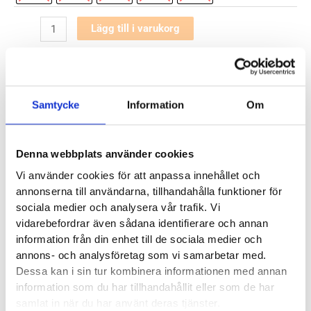
New
Lägg till i varukorg
Balance
✓
✓
✓
Fresh
I lager - snabb leverans
Fria byten
Fri frakt från 899 kr
✓
Foam
Betala säkert och enkelt —
More
Samtycke
Information
Om
v3
Artikelnr:
6158
Kategori:
Löparskor herr
Wide
Saldo weblager. För aktuellt butikssaldo, kontakta din närmsta
butik
.
Denna webbplats använder cookies
Herr
mängd
Vi använder cookies för att anpassa innehållet och
annonserna till användarna, tillhandahålla funktioner för
Produktegenskaper
sociala medier och analysera vår trafik. Vi
vidarebefordrar även sådana identifierare och annan
information från din enhet till de sociala medier och
Läst:
Bred, normal
annons- och analysföretag som vi samarbetar med.
Fotvalv:
Normala, höga
Dessa kan i sin tur kombinera informationen med annan
Vikt:
310 g
information som du har tillhandahållit eller som de har
Häl-tå dropp:
4 mm
samlat in när du har använt deras tjänster.