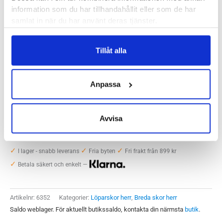
information som du har tillhandahållit eller som de har
samlat in när du har använt deras tjänster.
Skostorlek
Tillåt alla
40.5
41.5
42
42.5
43
44
44.5
Anpassa
45
45.5
46.5
47
47.5
Avvisa
New
-
+
Lägg till i varukorg
Balance
✓
✓
✓
Fresh
I lager - snabb leverans
Fria byten
Fri frakt från 899 kr
✓
Foam
Betala säkert och enkelt —
X
860v13
Artikelnr:
6352
Kategorier:
Löparskor herr
,
Breda skor herr
Wide
Saldo weblager. För aktuellt butikssaldo, kontakta din närmsta
butik
.
Herr