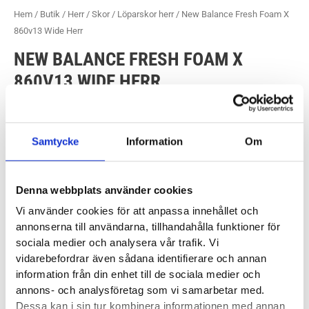
Hem
/
Butik
/
Herr
/
Skor
/
Löparskor herr
/ New Balance Fresh Foam X
860v13 Wide Herr
NEW BALANCE FRESH FOAM X
860V13 WIDE HERR
1900
kr
Samtycke
Information
Om
Pronationsstöd
Utmärkt stötdämpning
Bred läst för dig med bredare fötter
Denna webbplats använder cookies
Vi använder cookies för att anpassa innehållet och
Slutsåld i lager. Kolla in uppdateringen av den här
annonserna till användarna, tillhandahålla funktioner för
skomodellen och resten av våra skor från
New Balance
.
sociala medier och analysera vår trafik. Vi
vidarebefordrar även sådana identifierare och annan
[popup_anything id=”9875″]
information från din enhet till de sociala medier och
annons- och analysföretag som vi samarbetar med.
Färg
Dessa kan i sin tur kombinera informationen med annan