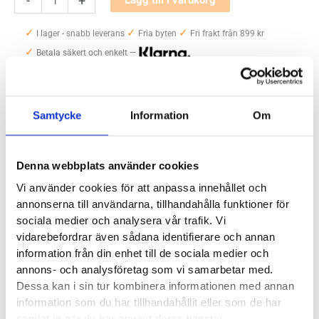
-
+
Cloudflow
✓
✓
✓
mängd
I lager - snabb leverans
Fria byten
Fri frakt från 899 kr
✓
Betala säkert och enkelt —
Artikelnr:
6111
Kategori:
Löparskor herr
Samtycke
Information
Om
Etiketter:
on
,
on cloudflow
,
on running
Saldo weblager. För aktuellt butikssaldo, kontakta din närmsta
butik
.
Denna webbplats använder cookies
Vi använder cookies för att anpassa innehållet och
Produktegenskaper
annonserna till användarna, tillhandahålla funktioner för
sociala medier och analysera vår trafik. Vi
vidarebefordrar även sådana identifierare och annan
Läst:
Normal, smal
information från din enhet till de sociala medier och
Fotvalv:
Normala
annons- och analysföretag som vi samarbetar med.
Vikt:
232g
Dessa kan i sin tur kombinera informationen med annan
Höjd:
Häl 22mm – Framfot 16mm
information som du har tillhandahållit eller som de har
Häl-tå dropp:
6mm
samlat in när du har använt deras tjänster.