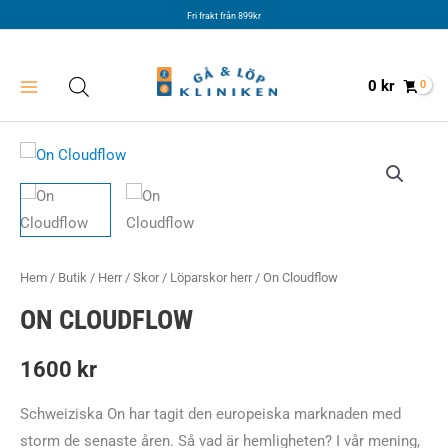
Hoppa
Fri frakt från 899kr
till
innehåll
0
kr
Hem
/
Butik
/
Herr
/
Skor
/
Löparskor herr
/ On Cloudflow
ON CLOUDFLOW
1600
kr
Schweiziska On har tagit den europeiska marknaden med
storm de senaste åren. Så vad är hemligheten? I vår mening,