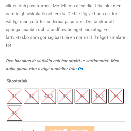
vikten och passformen. Modellerna är väldigt tekniska men
samtidigt avskalade och enkla. De har låg vikt och en, för
väldigt många fötter, underbar passform. Det är skor att
springa snabbt i och Cloudflow är inget undantag. En
lättviktssko som gör sig bäst på en normal till något smalare
fot.
Den här skon är slutsåld och har utgått ur sortimentet. Men
kolla gärna våra övriga modeller från
On
.
Skostorlek
41
42
42.5
43
44
44.5
45
46
On
Lägg till i varukorg