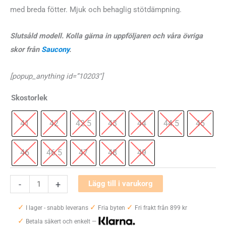
med breda fötter. Mjuk och behaglig stötdämpning.
Slutsåld modell. Kolla gärna in uppföljaren och våra övriga
skor från
Saucony
.
[popup_anything id=”10203″]
Skostorlek
41
42
42.5
43
44
44.5
45
46
46.5
47
48
49
Saucony
-
+
Lägg till i varukorg
Echelon
✓
✓
✓
9
I lager - snabb leverans
Fria byten
Fri frakt från 899 kr
✓
Extra
Betala säkert och enkelt —