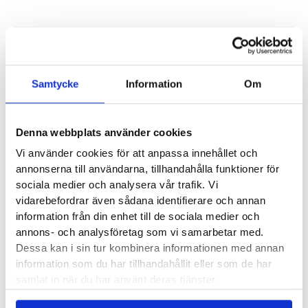
Wide
Herr
Artikelnr:
6420
Kategorier:
Löparskor herr
,
Breda skor herr
mängd
Saldo weblager. För aktuellt butikssaldo, kontakta din närmsta
butik
.
Samtycke
Information
Om
Produktegenskaper
Denna webbplats använder cookies
Vi använder cookies för att anpassa innehållet och
Saucony Echelon 9 Wide är en neutral och rymlig sko vilket
annonserna till användarna, tillhandahålla funktioner för
gör den till en perfekt problemlösare för dig med breda fötter,
sociala medier och analysera vår trafik. Vi
likväl som för löparen med individuella ortopediska inlägg.
vidarebefordrar även sådana identifierare och annan
Den har en rak läst som ger en bred plattform att stå på.
information från din enhet till de sociala medier och
annons- och analysföretag som vi samarbetar med.
Echelon 9 har uppdaterats med ny stötdämpning i
Dessa kan i sin tur kombinera informationen med annan
mellansulan, med Sauconys material PWRRUN har
information som du har tillhandahållit eller som de har
dämpningen blivit klart mjukare än på tidigare modeller. Det
samlat in när du har använt deras tjänster.
kommer uppskattas av många men för dig med låga, platta
fotvalv rekommenderar vi att istället titta på andra alternativ.