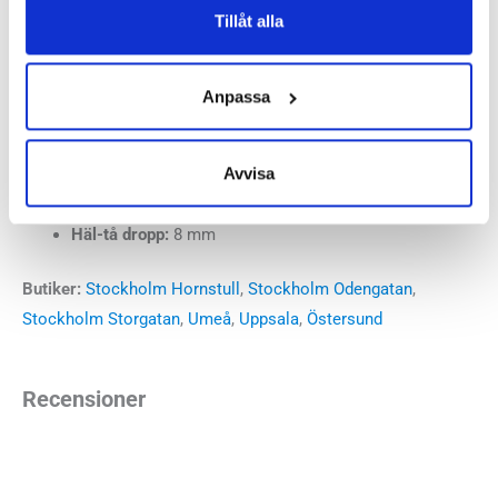
Tillåt alla
Med den mjukare och följsammare stötdämpningen har den
samtidigt blivit lite mindre stabil.
Anpassa
Läst:
Extra bred
Fotvalv:
Neutrala, höga
Avvisa
Vikt:
292 g
Höjd:
Häl 35 mm – Framfot 27 mm
Häl-tå dropp:
8 mm
Butiker:
Stockholm Hornstull
,
Stockholm Odengatan
,
Stockholm Storgatan
,
Umeå
,
Uppsala
,
Östersund
Recensioner