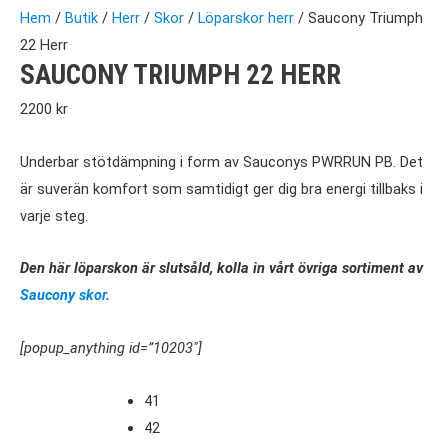
Hem
/
Butik
/
Herr
/
Skor
/
Löparskor herr
/ Saucony Triumph
22 Herr
SAUCONY TRIUMPH 22 HERR
2200
kr
Underbar stötdämpning i form av Sauconys PWRRUN PB. Det
är suverän komfort som samtidigt ger dig bra energi tillbaks i
varje steg.
Den här löparskon är slutsåld, kolla in vårt övriga sortiment av
Saucony skor
.
[popup_anything id=”10203″]
41
42