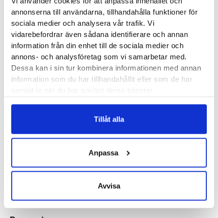
Vi använder cookies för att anpassa innehållet och
annonserna till användarna, tillhandahålla funktioner för
Saucony Triumph 22 är toppmodellen bland Sauconys
sociala medier och analysera vår trafik. Vi
neutrala löparsko. Med PWRRUN PB i mellansulan får du både
vidarebefordrar även sådana identifierare och annan
sagolik stötdämpning och energiåtergivning när du springer.
information från din enhet till de sociala medier och
Triumph 22 har en relativt bred mellansula vilket ger bra
annons- och analysföretag som vi samarbetar med.
Dessa kan i sin tur kombinera informationen med annan
stabilitet för dina dagliga löpturer.
information som du har tillhandahållit eller som de har
samlat in när du har använt deras tjänster.
Läst:
Normal
Fotvalv:
Normala, höga
Tillåt alla
Stabilitet:
Neutral
Vikt:
286 g
Höjd:
Häl 37 mm – Framfot 27 mm
Anpassa
Häl-tå dropp:
10 mm
Butiker:
Umeå
Avvisa