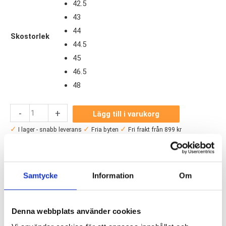
42.5
43
44
Skostorlek
44.5
45
46.5
48
Saucony
-
+
Lägg till i varukorg
Triumph
✓
✓
✓
I lager - snabb leverans
Fria byten
Fri frakt från 899 kr
22
✓
Betala säkert och enkelt —
Herr
Artikelnr:
6515
Kategori:
Löparskor herr
mängd
Saldo weblager. För aktuellt butikssaldo, kontakta din
Samtycke
Information
Om
närmsta
butik
.
Produktegenskaper
Denna webbplats använder cookies