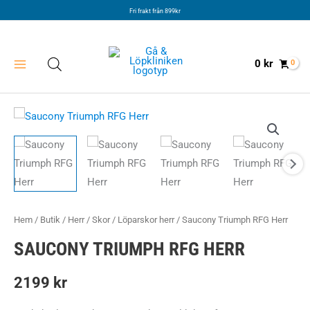
Hoppa
Fri frakt från 899kr
till
innehåll
0
kr
Hem
/
Butik
/
Herr
/
Skor
/
Löparskor herr
/ Saucony Triumph RFG Herr
SAUCONY TRIUMPH RFG HERR
2199
kr