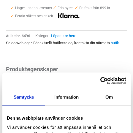
Triumph
✓
✓
✓
RFG
I lager - snabb leverans
Fria byten
Fri frakt från 899 kr
✓
Herr
Betala säkert och enkelt —
mängd
Artikelnr:
6496
Kategori:
Löparskor herr
Saldo weblager. För aktuellt butikssaldo, kontakta din närmsta
butik
.
Produktegenskaper
Saucony Triumph RFG är löparskon du väljer om du vill ha
mycket stötdämpning som ger dig god komfort, effektiv
Samtycke
Information
Om
avlastning och skön känsla under dina löppass. RFG står för
Run For Good, i den här modellen har ovandelen producerats
Denna webbplats använder cookies
med miljön i fokus genom att Saucony satsat på återvunnet
garn och växtbaserade färgämnen.
Vi använder cookies för att anpassa innehållet och