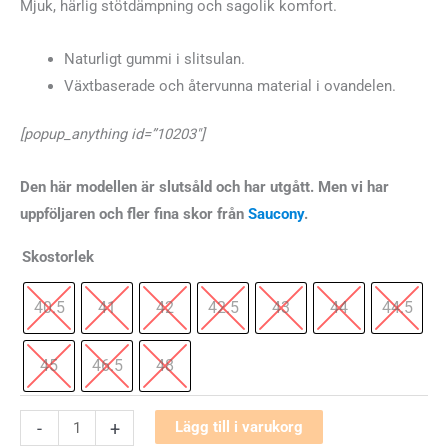
Mjuk, härlig stötdämpning och sagolik komfort.
Naturligt gummi i slitsulan.
Växtbaserade och återvunna material i ovandelen.
[popup_anything id=”10203″]
Den här modellen är slutsåld och har utgått. Men vi har
uppföljaren och fler fina skor från
Saucony
.
Skostorlek
40.5
41
42
42.5
43
44
44.5
45
46.5
48
Saucony
-
+
Lägg till i varukorg