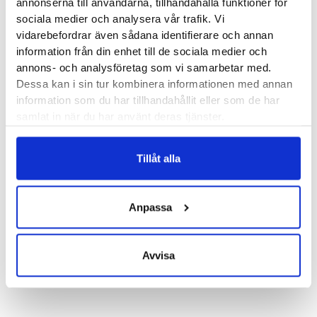
annonserna till användarna, tillhandahålla funktioner för
sociala medier och analysera vår trafik. Vi
Läst:
Normal
vidarebefordrar även sådana identifierare och annan
Fotvalv:
Normala, höga
information från din enhet till de sociala medier och
Stabilitet:
Neutral
annons- och analysföretag som vi samarbetar med.
Vikt:
295 g
Dessa kan i sin tur kombinera informationen med annan
Höjd:
Häl 39 mm – Framfot 29 mm
information som du har tillhandahållit eller som de har
samlat in när du har använt deras tjänster.
Häl-tå dropp:
10 mm
Butiker:
Stockholm Hornstull
,
Stockholm Odengatan
,
Tillåt alla
Stockholm Sickla
,
Stockholm Storgatan
,
Umeå
,
Uppsala
,
Örnsköldsvik
,
Östersund
Anpassa
Recensioner
Avvisa