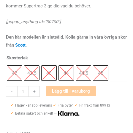
kommer Supertrac 3 ge dig vad du behöver.
priset
priset
var:
är:
[popup_anything id=”30700″]
1700 kr.
1190 kr.
Den här modellen är slutsåld. Kolla gärna in våra övriga skor
från
Scott
.
Skostorlek
42
42.5
43
44
44.5
45
Scott
-
+
Lägg till i varukorg
Supertrac
✓
✓
✓
3
I lager - snabb leverans
Fria byten
Fri frakt från 899 kr
✓
Herr
Betala säkert och enkelt —
mängd