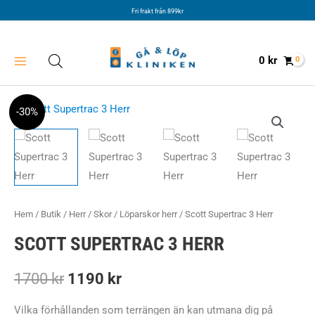
Hoppa
Fri frakt från 899kr
till
innehåll
0
kr
-30%
Hem
/
Butik
/
Herr
/
Skor
/
Löparskor herr
/ Scott Supertrac 3 Herr
SCOTT SUPERTRAC 3 HERR
Det
Det
1700
kr
1190
kr
ursprungliga
nuvarande
Vilka förhållanden som terrängen än kan utmana dig på