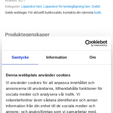
Artikelnr:
6277
Kategorier:
Löparskor herr
,
Löparskor för terränglöpning herr
,
Outlet
Saldo weblager. För aktuellt butikssaldo, kontakta din närmsta
butik
.
Produktegenskaper
Scott Supertrac 3 är en suverän terränglöparsko. Med en
grovt mönstrad sula får du grymt grepp på både leriga stigar
Samtycke
Information
Om
och klippor. Lagom mycket stötdämpning för att ge god
markkontakt men samtidigt skydda fötterna på längre pass.
Denna webbplats använder cookies
Supertrac 3 är en allsidig variant som klarar de allra flesta
Vi använder cookies för att anpassa innehållet och
förhållanden som terrängen kan utmana dig på.
annonserna till användarna, tillhandahålla funktioner för
sociala medier och analysera vår trafik. Vi
Läst:
Normal
vidarebefordrar även sådana identifierare och annan
Fotvalv:
Normala, höga
information från din enhet till de sociala medier och
Vikt:
320 g
annons- och analysföretag som vi samarbetar med.