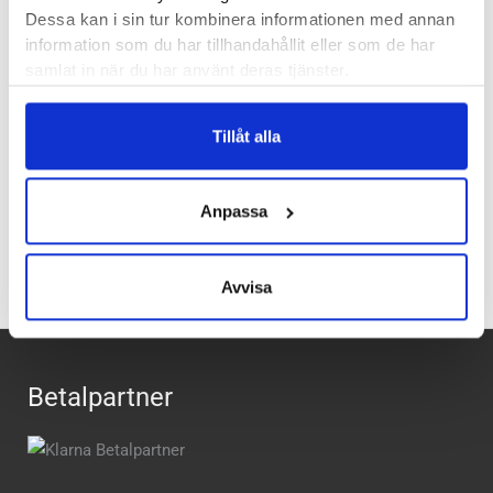
Höjd:
Häl 29 mm – Framfot 21 mm
Dessa kan i sin tur kombinera informationen med annan
information som du har tillhandahållit eller som de har
Häl-tå dropp:
8 mm
samlat in när du har använt deras tjänster.
Butiker:
Stockholm Hornstull
,
Stockholm Storgatan
,
Umeå
,
Uppsala
,
Östersund
Tillåt alla
Recensioner
Anpassa
Avvisa
Betalpartner