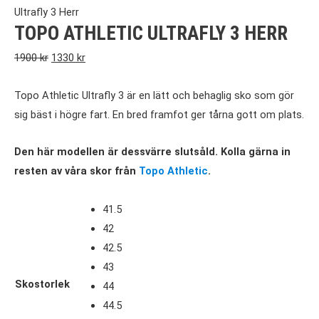
Ultrafly 3 Herr
TOPO ATHLETIC ULTRAFLY 3 HERR
Det
Det
1900
kr
1330
kr
ursprungliga
nuvarande
Topo Athletic Ultrafly 3 är en lätt och behaglig sko som gör
priset
priset
sig bäst i högre fart. En bred framfot ger tårna gott om plats.
var:
är:
1900 kr.
1330 kr.
Den här modellen är dessvärre slutsåld. Kolla gärna in
resten av våra skor från
Topo Athletic
.
41.5
42
42.5
43
Skostorlek
44
44.5