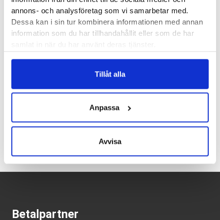
annons- och analysföretag som vi samarbetar med.
Läst:
Normal, bred
Dessa kan i sin tur kombinera informationen med annan
Fotvalv:
Normala, höga, låga
information som du har tillhandahållit eller som de har
Vikt:
272 g
samlat in när du har använt deras tjänster.
Höjd:
Häl 28 mm – Framfot 23 mm
Häl-tå dropp:
5 mm
Tillåt alla
Butiker:
Umeå
Anpassa
Recensioner
Avvisa
Betalpartner