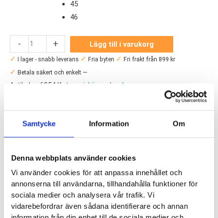
45
46
Topo
-
+
Lägg till i varukorg
Athletic
✓
✓
✓
I lager - snabb leverans
Fria byten
Fri frakt från 899 kr
Ultrafly
✓
Betala säkert och enkelt —
3
Artikelnr:
6254
Kategori:
Löparskor herr
Herr
Saldo weblager. För aktuellt butikssaldo, kontakta din
mängd
närmsta
butik
.
Samtycke
Information
Om
Produktegenskaper
Denna webbplats använder cookies
Topo Athletic Ultrafly 3 remmar du på dig vid intervallpassen,
Vi använder cookies för att anpassa innehållet och
tempoträningen eller loppet du tränat till. En lätt och behaglig
annonserna till användarna, tillhandahålla funktioner för
sko som gör sig bäst i högre fart. Bred läst som ger fötterna
sociala medier och analysera vår trafik. Vi
vidarebefordrar även sådana identifierare och annan
utrymme.
information från din enhet till de sociala medier och