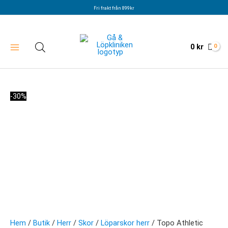
Hoppa
Fri frakt från 899kr
till
innehåll
0
kr
-30%
Hem
/
Butik
/
Herr
/
Skor
/
Löparskor herr
/ Topo Athletic