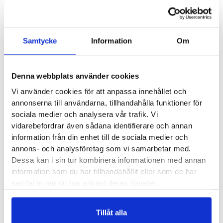
Ecco ST.1 Hybrid Herr har en helt underbar komfort och
funktion. Det är en sko för vardag, kontor och fest som både
bjuder på utseende och ger dina fötter vad de önskar. Den är
Samtycke
Information
Om
tillverkad i ett mjukt skinn, och här märks det som vanligt att
Ecco lagt krut på materialen, som har en lätt polerad finish.
Det är en sko som har kvalité rakt igenom, från materialvalen
Denna webbplats använder cookies
på utsidan till skinnsulan på insidan och komforten i
Vi använder cookies för att anpassa innehållet och
stötdämpningen.
annonserna till användarna, tillhandahålla funktioner för
sociala medier och analysera vår trafik. Vi
Storleken är relativt rymlig och vi upplever att man kan gå
vidarebefordrar även sådana identifierare och annan
mot den mindre modellen om du normalt ligger mellan två
information från din enhet till de sociala medier och
annons- och analysföretag som vi samarbetar med.
storlekar.
Dessa kan i sin tur kombinera informationen med annan
information som du har tillhandahållit eller som de har
Läst:
Normal
samlat in när du har använt deras tjänster.
Material:
Läder
Tillåt alla
Butiker:
Umeå
,
Uppsala