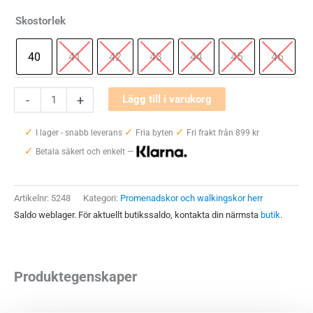
Skostorlek
40
41
42
43
44
45
46
Ecco
-
+
Lägg till i varukorg
ST.1
✓
✓
✓
Hybrid
I lager - snabb leverans
Fria byten
Fri frakt från 899 kr
✓
Herr
Betala säkert och enkelt —
mängd
Artikelnr:
5248
Kategori:
Promenadskor och walkingskor herr
Saldo weblager. För aktuellt butikssaldo, kontakta din närmsta
butik
.
Produktegenskaper