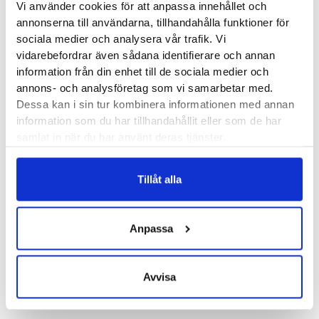
Vi använder cookies för att anpassa innehållet och
annonserna till användarna, tillhandahålla funktioner för
sociala medier och analysera vår trafik. Vi
Produktegenskaper
vidarebefordrar även sådana identifierare och annan
information från din enhet till de sociala medier och
annons- och analysföretag som vi samarbetar med.
I Ecco ST1 Hybrid Lite kombineras en lite sportigare sula
Dessa kan i sin tur kombinera informationen med annan
med en stilren ovandel i väldigt mjuk nubuck. En sko du lika
information som du har tillhandahållit eller som de har
samlat in när du har använt deras tjänster.
gärna har på kontoret som på stadsturen. Modern i sitt
utseende och med en mjuk känsla i stötdämpningen är det
här en sko vi gillar skarpt. Vardag, kontor eller fest?
Tillåt alla
Läst:
Normal
Anpassa
Material:
Nubuck
Butiker:
Stockholm Hornstull
,
Stockholm Odengatan
,
Avvisa
Stockholm Storgatan
,
Umeå
,
Uppsala
,
Östersund