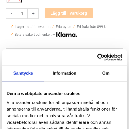
New
-
+
Lägg till i varukorg
Balance
✓
✓
✓
Fresh
I lager - snabb leverans
Fria byten
Fri frakt från 899 kr
✓
Foam
Betala säkert och enkelt —
1880
2E
Artikelnr:
5212
Kategori:
Promenadskor och walkingskor herr
Herr
Saldo weblager. För aktuellt butikssaldo, kontakta din närmsta
butik
.
mängd
Samtycke
Information
Om
Produktegenskaper
Denna webbplats använder cookies
Vi använder cookies för att anpassa innehållet och
New Balance Fresh Foam 1880 2E kombinerar det bästa av
annonserna till användarna, tillhandahålla funktioner för
två världar: stilren sneakersdesign med stötdämpande
sociala medier och analysera vår trafik. Vi
funktion värdig en walkingsko. Lägg till det en bred och
vidarebefordrar även sådana identifierare och annan
rymlig läst så har vi en modell som gör sig riktigt bra till
information från din enhet till de sociala medier och