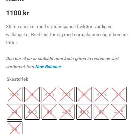
1100
kr
Stilren sneaker med stötdämpande funktion värdig en
walkingsko. Bred läst för dig med normala och något bredare
fötter.
Den här skon är slutsåld men kolla gärna in resten av vårt
sortiment från
New Balance
.
Skostorlek
39.5
40
40.5
41.5
42
42.5
43
44
44.5
45
45.5
46.5
47
47.5
49