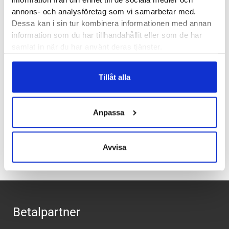
både vardag och promenader.
annons- och analysföretag som vi samarbetar med.
Dessa kan i sin tur kombinera informationen med annan
information som du har tillhandahållit eller som de har
Läst:
Bred
samlat in när du har använt deras tjänster.
Material:
Mocka och textil
Butiker:
Stockholm Hornstull
,
Stockholm Odengatan
,
Tillåt alla
Stockholm Storgatan
,
Umeå
,
Uppsala
Anpassa
Recensioner
Avvisa
Betalpartner