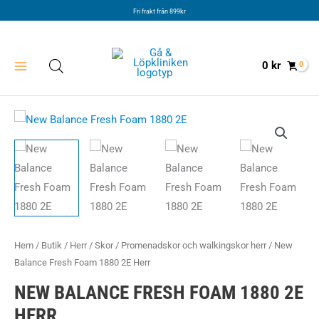
Hoppa
Fri frakt från 899kr
till
innehåll
0
kr
Hem
/
Butik
/
Herr
/
Skor
/
Promenadskor och walkingskor herr
/ New
Balance Fresh Foam 1880 2E Herr
NEW BALANCE FRESH FOAM 1880 2E
HERR