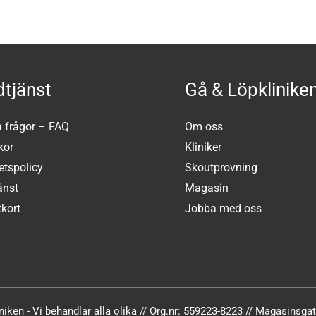
tjänst
Gå & Löpklinike
a frågor – FAQ
Om oss
kor
Kliniker
tetspolicy
Skoutprovning
änst
Magasin
kort
Jobba med oss
iken - Vi behandlar alla olika // Org.nr: 559223-8223 // Magasinsg