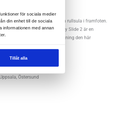
funktioner för sociala medier
n din enhet till de sociala
tisk stötdämpning i hälen och rullsula i framfoten.
ra informationen med annan
när den är som bäst. Ora Recovery Slide 2 är en
er.
mmer lätt hur otroligt fin avlastning den här
Tillåt alla
Uppsala, Östersund