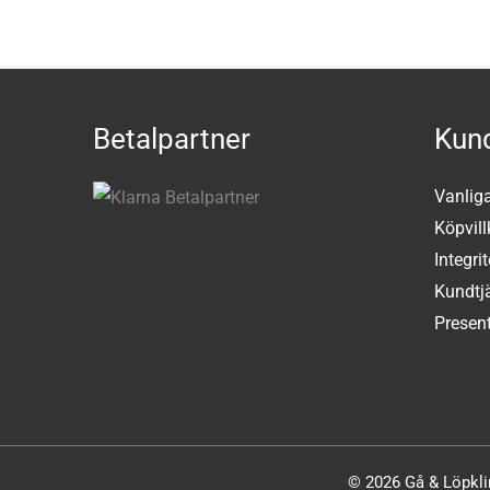
Betalpartner
Kund
Vanlig
Köpvill
Integri
Kundtj
Present
© 2026 Gå & Löpklin