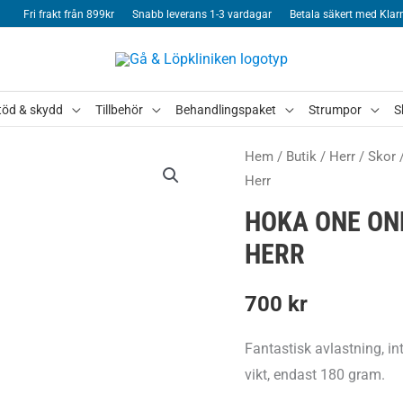
Fri frakt från 899kr
Snabb leverans 1-3 vardagar
Betala säkert med Klar
töd & skydd
Tillbehör
Behandlingspaket
Strumpor
S
Hem
/
Butik
/
Herr
/
Skor
Herr
HOKA ONE ONE
HERR
700
kr
Fantastisk avlastning, in
vikt, endast 180 gram.