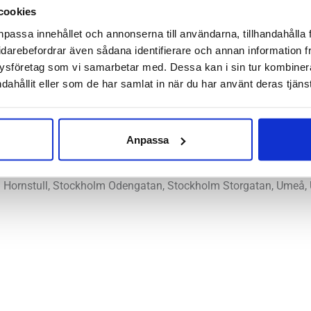
mängd
cookies
npassa innehållet och annonserna till användarna, tillhandahålla 
idarebefordrar även sådana identifierare och annan information frå
ecovery Slide 2 har en överdimensionerad mellansula med fantas
ysföretag som vi samarbetar med. Dessa kan i sin tur kombine
 sandal på endast 180 gram. Jo, jag tackar. Komfort och lätthet 
dahållit eller som de har samlat in när du har använt deras tjänst
rekommenderar till ömma fötter eller smärtande hälar. Men vi glö
la kroppen. Perfekt sandal på kontoret eller hemma.
Anpassa
l
Hornstull, Stockholm Odengatan, Stockholm Storgatan, Umeå, 