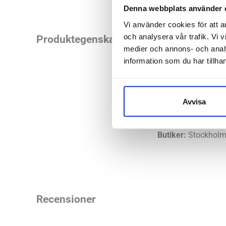
Denna webbplats använder 
Vi använder cookies för att a
och analysera vår trafik. Vi v
Hoka One One Ora R
Produktegenskaper
medier och annons- och anal
Allt ihopbakat i en
information som du har tillhan
sandal som vi ofta 
sandalen ger för he
Avvisa
Läst:
Norma
Butiker:
Stockholm 
Recensioner