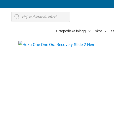
Hoppa
till
Produktsökning
innehåll
Ortopediska inlägg
Skor
S