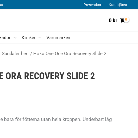
na
Presentkort
Kundtjänst
0
kr
kador
Kliniker
Varumärken
/
Sandaler herr
/ Hoka One One Ora Recovery Slide 2
 ORA RECOVERY SLIDE 2
te bara för fötterna utan hela kroppen. Underbart låg