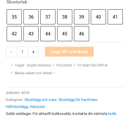
Skostorlek
35
36
37
38
39
40
41
42
43
44
45
46
Liba
-
+
Lägg till i varukorg
Ortho
✓
✓
✓
D
I lager - snabb leverans
Fria byten
Fri frakt från 899 kr
✓
mängd
Betala säkert och enkelt —
Artikelnr:
4018
Kategorier:
Skoinlägg och sulor
,
Skoinlägg för framfoten
,
Hålfotsinlägg
,
Halvsulor
Saldo weblager. För aktuellt butikssaldo, kontakta din närmsta
butik
.