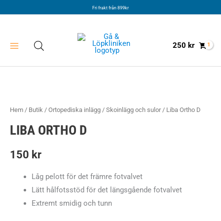
Hoppa
Fri frakt från 899kr
till
innehåll
250
kr
Hem
/
Butik
/
Ortopediska inlägg
/
Skoinlägg och sulor
/ Liba Ortho D
LIBA ORTHO D
150
kr
Låg pelott för det främre fotvalvet
Lätt hålfotsstöd för det längsgående fotvalvet
Extremt smidig och tunn