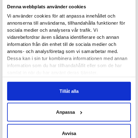
Denna webbplats använder cookies
Andra köpte också...
Vi använder cookies för att anpassa innehållet och
annonserna till användarna, tillhandahålla funktioner för
sociala medier och analysera vår trafik. Vi
Mediroyal Pelottsula
vidarebefordrar även sådana identifierare och annan
Mediroyal Sarek 3/4
information från din enhet till de sociala medier och
inlägg
annons- och analysföretag som vi samarbetar med.
250
kr
Dessa kan i sin tur kombinera informationen med annan
400
kr
information som du har tillhandahållit eller som de har
samlat in när du har använt deras tjänster.
Tillåt alla
Bauerfeind Sardinien
Tunna inlägg
Anpassa
350
kr
900
kr
Avvisa