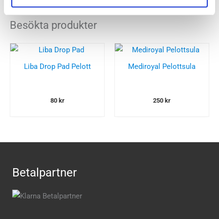
Besökta produkter
Liba Drop Pad Pelott
Mediroyal Pelottsula
80
kr
250
kr
Betalpartner