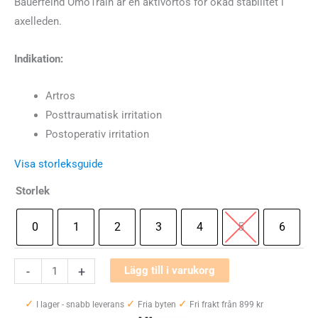
Bauerfeind OmoTrain är en aktivortos för ökad stabilitet i
axelleden.
Indikation:
Artros
Posttraumatisk irritation
Postoperativ irritation
Visa storleksguide
Storlek
0
1
2
3
4
5
6
Bauerfeind
-
+
Lägg till i varukorg
OmoTrain
✓
✓
✓
mängd
I lager - snabb leverans
Fria byten
Fri frakt från 899 kr