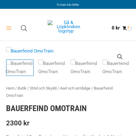
Hoppa
Fri frakt från 899kr
till
innehåll
0
kr
Hem
/
Butik
/
Stöd och Skydd
/
Axel och armbåge
/ Bauerfeind
OmoTrain
BAUERFEIND OMOTRAIN
2300
kr