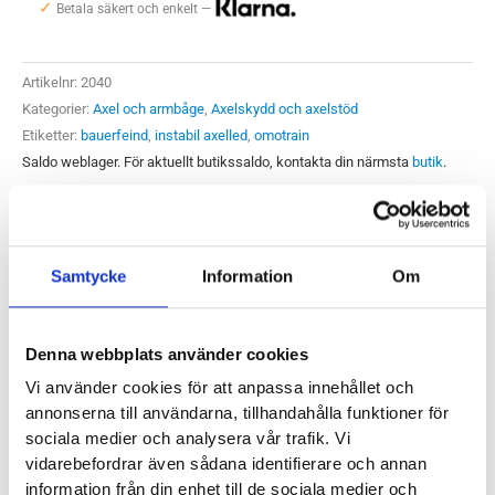
✓
Betala säkert och enkelt —
Artikelnr:
2040
Kategorier:
Axel och armbåge
,
Axelskydd och axelstöd
Etiketter:
bauerfeind
,
instabil axelled
,
omotrain
Saldo weblager. För aktuellt butikssaldo, kontakta din närmsta
butik
.
Produktegenskaper
Samtycke
Information
Om
Funktion:
OmoTrain stabiliserar axelleden, ger masserande
Denna webbplats använder cookies
effekt samt viktigast: aktiverar muskulaturen kring axelleden.
Detta ger sammantaget en smärtlindrande effekt. Vid behov
Vi använder cookies för att anpassa innehållet och
annonserna till användarna, tillhandahålla funktioner för
finns även en masserande pelott som verkar på typiska
sociala medier och analysera vår trafik. Vi
smärtpunkter. Genom sitt formstickade material med
vidarebefordrar även sådana identifierare och annan
kompression och draget från det speciella bandsystemet
information från din enhet till de sociala medier och