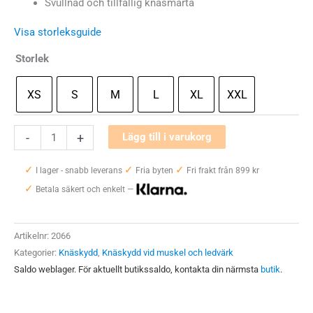
Svullnad och tillfällig knäsmärta
Visa storleksguide
Storlek
XS
S
M
L
XL
XXL
Mediroyal
-
+
Lägg till i varukorg
SRX
✓
✓
✓
Knäskydd
I lager - snabb leverans
Fria byten
Fri frakt från 899 kr
✓
mängd
Betala säkert och enkelt —
Artikelnr:
2066
Kategorier:
Knäskydd
,
Knäskydd vid muskel och ledvärk
Saldo weblager. För aktuellt butikssaldo, kontakta din närmsta
butik
.