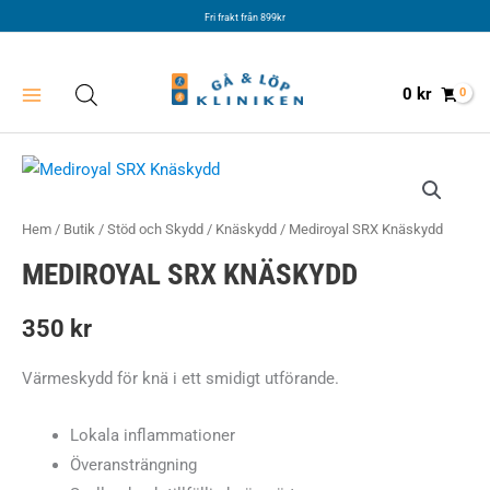
Hoppa
Fri frakt från 899kr
till
innehåll
0
kr
Hem
/
Butik
/
Stöd och Skydd
/
Knäskydd
/ Mediroyal SRX Knäskydd
MEDIROYAL SRX KNÄSKYDD
350
kr
Värmeskydd för knä i ett smidigt utförande.
Lokala inflammationer
Överansträngning