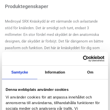
Produktegenskaper
Mediroyal SRX Knäskydd är ett värmande och avlastande
stöd för knäleden. Det är smidigt och tunt, endast 3
millimeter. En stor fördel med skyddet är den anatomiska
designen, där skyddet är förböjt. Det får därigenom en bättre
passform och funktion. Det här är knäskyddet för dig som
har överansträngt knäleden, har diffusa smärtor eller svullnad
och vill ha ett smidigt värmeskydd för knäleden.
Samtycke
Information
Om
Mediroyal artikelnummer:
SRX850
Denna webbplats använder cookies
Recensioner
Vi använder cookies för att anpassa innehållet och
annonserna till användarna, tillhandahålla funktioner för
sociala medier och analysera vår trafik. Vi