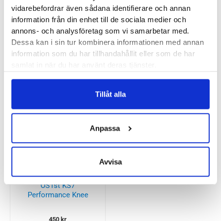
vidarebefordrar även sådana identifierare och annan
information från din enhet till de sociala medier och
Andra köpte också...
annons- och analysföretag som vi samarbetar med.
Dessa kan i sin tur kombinera informationen med annan
information som du har tillhandahållit eller som de har
samlat in när du har använt deras tjänster.
Bauerfeind GenuTrain
Bauerfeind Sports
Compression Knee
Tillåt alla
Support
1300
kr
600
kr
Anpassa
Avvisa
OS1st KS7
Performance Knee
Sleeve
450
kr