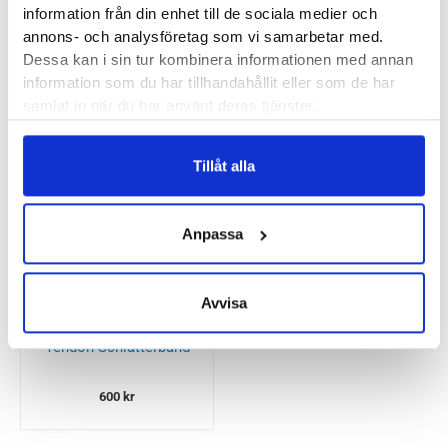
Andra köpte också...
information från din enhet till de sociala medier och
annons- och analysföretag som vi samarbetar med.
Dessa kan i sin tur kombinera informationen med annan
information som du har tillhandahållit eller som de har
Bauerfeind GenuTrain
samlat in när du har använt deras tjänster.
Coachtejp – Mueller
Platinum Tape
1300
kr
Tillåt alla
70
kr
Anpassa
Avvisa
Mediroyal NRX Patella
Tendon Schlatterband
600
kr