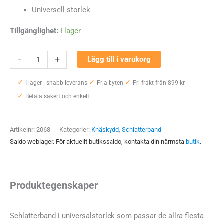
Universell storlek
Tillgänglighet:
I lager
Mediroyal
-
+
Lägg till i varukorg
SRX
✓
✓
✓
Universellt
I lager - snabb leverans
Fria byten
Fri frakt från 899 kr
✓
Schlatterband
Betala säkert och enkelt —
mängd
Artikelnr:
2068
Kategorier:
Knäskydd
,
Schlatterband
Saldo weblager. För aktuellt butikssaldo, kontakta din närmsta
butik
.
Produktegenskaper
Schlatterband i universalstorlek som passar de allra flesta