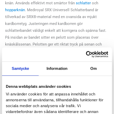
knän. Används effektivt mot smärtor från
schlatter
och
hopparknän
. Mediroyal SRX Universell Schlatterband är
tillverkad av SRX®-material med en ovansida av mjukt
kardborretyg. Justeringen med kardborren gör
schlatterbandet väldigt enkelt att korrigera och spänna fast.
På insidan av bandet sitter en pelott som placeras över
knäskålssenan. Pelotten ger ett riktat tryck på senan och
avlastar på så vis effektivt smärtan.
Mediroyal artikelnummer:
SRX855
Samtycke
Information
Om
Recensioner
Denna webbplats använder cookies
Vi använder cookies för att anpassa innehållet och
annonserna till användarna, tillhandahålla funktioner för
sociala medier och analysera vår trafik. Vi
vidarebefordrar även sådana identifierare och annan