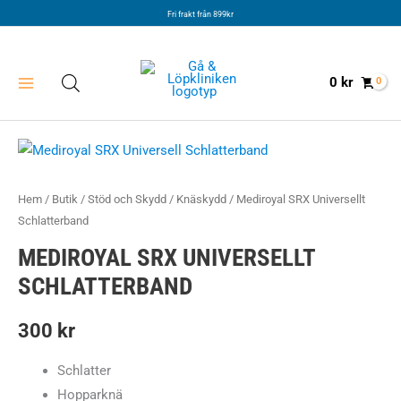
Hoppa
Fri frakt från 899kr
till
innehåll
0
kr
Hem
/
Butik
/
Stöd och Skydd
/
Knäskydd
/ Mediroyal SRX Universellt
Schlatterband
MEDIROYAL SRX UNIVERSELLT
SCHLATTERBAND
300
kr
Schlatter
Hopparknä