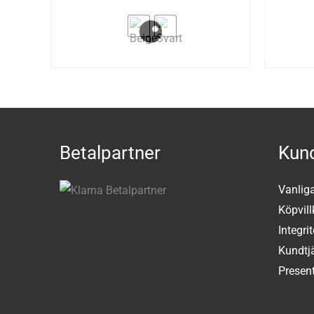
Betalpartner
Kund
Vanlig
Köpvill
Integri
Kundtj
Present