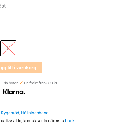
st.
L
gg till i varukorg
✓
✓
Fria byten
Fri frakt från 899 kr
 —
:
Ryggstöd
,
Hållningsband
 butikssaldo, kontakta din närmsta
butik
.