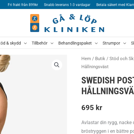
Fri frakt från 899kr
Snabb leverans 1-3 vardagar
Betala säkert med Klar
töd & skydd
Tillbehör
Behandlingspaket
Strumpor
S
Hem
/
Butik
/
Stöd och Sk
Hållningsväst
SWEDISH POS
HÅLLNINGSVÄ
695
kr
Avlastar din rygg, nacke
bröstryggen i en bättre p