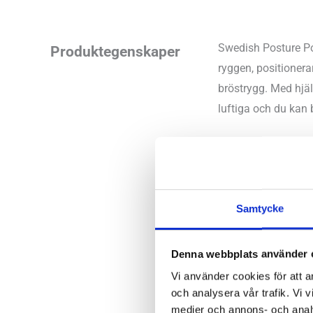
Swedish Posture Pos
Produktegenskaper
ryggen, positionera
bröstrygg. Med hjäl
luftiga och du kan 
Förbättrar di
Avlastar mus
Elastiska m
Använd förs
Samtycke
Passar för 
Kan diskret 
Denna webbplats använder 
Vi använder cookies för att a
Material:
88% polye
och analysera vår trafik. Vi v
medier och annons- och anal