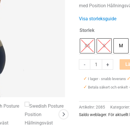
med Position Hållningsvä
Visa storleksguide
Storlek
XS
S
M
Swedish
-
+
Lä
Posture
✓
I lager - snabb leverans
Position
✓
Betala säkert och enkelt
Hållningsväst
mängd
Artikelnr:
2085
Kategorier
Saldo weblager. För aktuellt