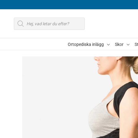
Hoppa
till
Produktsökning
innehåll
Ortopediska inlägg
Skor
S