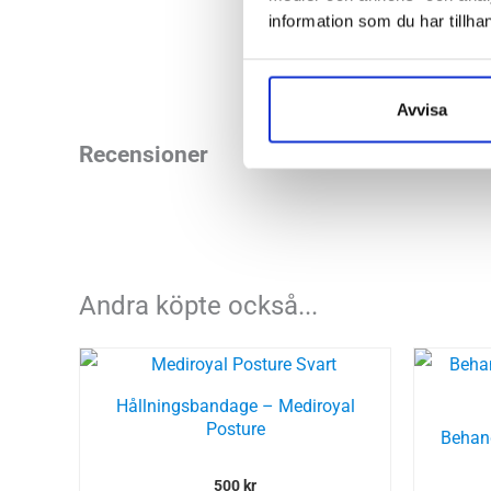
Tvättas i 40°C
information som du har tillhan
Avvisa
Recensioner
Andra köpte också...
Hållningsbandage – Mediroyal
Posture
Behand
500
kr