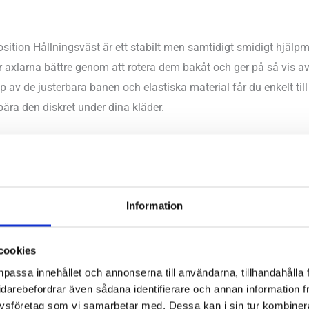
ition Hållningsväst är ett stabilt men samtidigt smidigt hjälpme
r axlarna bättre genom att rotera dem bakåt och ger på så vis av
p av de justerbara banen och elastiska material får du enkelt til
bära den diskret under dina kläder.
n hållning.
kler i rygg, nacke och axlar.
aterial som andas.
lagsvis 1-3 timmar om dagen om din inte fått någon annan ordi
Information
kvinnor och män.
användas under dina vanliga kläder.
cookies
npassa innehållet och annonserna till användarna, tillhandahålla 
ster, 12% elastan
idarebefordrar även sådana identifierare och annan information frå
ysföretag som vi samarbetar med. Dessa kan i sin tur kombine