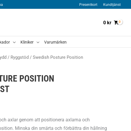
na
Presentkort
Kundtjänst
0
kr
kador
Kliniker
Varumärken
ydd
/
Ryggstöd
/ Swedish Posture Position
TURE POSITION
ST
 och axlar genom att positionera axlarna och
osition. Minska din smärta och förbättra din hållning