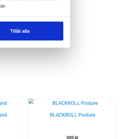
er.
Tillåt alla
und
BLACKROLL Posture
300
kr