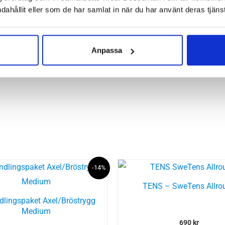
dahållit eller som de har samlat in när du har använt deras tjänst
Anpassa
-14%
TENS – SweTens Allro
lingspaket Axel/Bröstrygg
Medium
690
kr