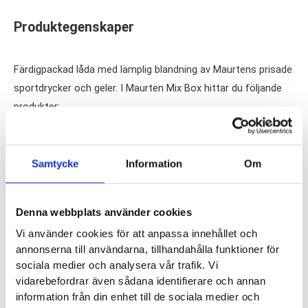
Produktegenskaper
Färdigpackad låda med lämplig blandning av Maurtens prisade
sportdrycker och geler. I Maurten Mix Box hittar du följande
produkter:
6 x Gel 100
6 x Gel 100 CAF
Samtycke
Information
Om
6 x Drink Mix 160
3 x Drink Mix 320
Denna webbplats använder cookies
1 x 500 ml Vattenflaska
Vi använder cookies för att anpassa innehållet och
annonserna till användarna, tillhandahålla funktioner för
Med Maurtens sportdrycker och geler ger du din kropp större
sociala medier och analysera vår trafik. Vi
möjlighet att inta mer energi och på ett skonsammare vis för
vidarebefordrar även sådana identifierare och annan
din mage. Med hydrogel-teknik har Maurten patent på att
information från din enhet till de sociala medier och
kapsla in kolhydraterna och salterna så att de tas upp först