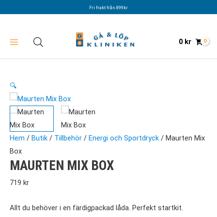
Hoppa
Fri frakt från 899kr
till
innehåll
0
kr
🔍
Hem
/
Butik
/
Tillbehör
/
Energi och Sportdryck
/ Maurten Mix
Box
MAURTEN MIX BOX
719
kr
Allt du behöver i en färdigpackad låda. Perfekt startkit.