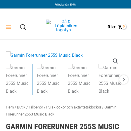
Hoppa
Fri frakt från 899kr
till
innehåll
0
kr
Hem
/
Butik
/
Tillbehör
/
Pulsklockor och aktivitetsklockor
/ Garmin
Forerunner 255S Music Black
GARMIN FORERUNNER 255S MUSIC