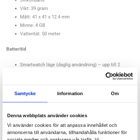
Vikt: 39 gram
Mått: 41 x 41 x 12.4 mm
Minne: 4 GB
Vattentät: 50 meter
Batteritid
Smartwatch läge (daglig användning) – upp till 2
veckor
GPS läge – upp till 30 timmar
GPS läge med alla system – upp till 25 timmar
Samtycke
Information
Om
GPS läge för alla system plus multiband – upp till 16
timmar
Denna webbplats använder cookies
Funktioner
Vi använder cookies för att anpassa innehållet och
annonserna till användarna, tillhandahålla funktioner för
Pulsmätning vid handleden
sociala medier och analysera vår trafik. Vi