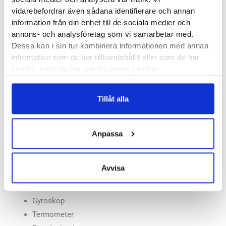
Daglig vilopuls
vidarebefordrar även sådana identifierare och annan
information från din enhet till de sociala medier och
Varning för onormal puls
annons- och analysföretag som vi samarbetar med.
Pulsoximetri – mäter blodets syremättnad
Dessa kan i sin tur kombinera informationen med annan
GPS
information som du har tillhandahållit eller som de har
GPS med flera frekvenser
samlat in när du har använt deras tjänster.
Musiklagring – upp till 500 låtar
Tid för soluppgång / solnedgång
Tillåt alla
Konditionsålder
Energimätare
Avslappningspåminnelser
Anpassa
Sömnövervakning
Accelerometer
Avvisa
Barometrisk höjdmätare
Kompass
Gyroskop
Termometer