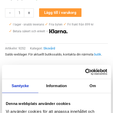
Springyard
-
+
Lägg till i varukorg
Applier
✓
✓
✓
Brush
I lager - snabb leverans
Fria byten
Fri frakt från 899 kr
✓
mängd
Betala säkert och enkelt —
Artikelnr:
9252
Kategori:
Skovård
Saldo weblager. För aktuellt butikssaldo, kontakta din närmsta
butik
.
Produktegenskaper
Samtycke
Information
Om
Praktisk skovårdsborste för att enkelt kunna applicera
skofett, borsta dina skor rena eller putsa upp och polera dina
Denna webbplats använder cookies
lite trötta läderskor. Handtag av hållbar bok och borst i tät
Vi använder cookies för att anpassa innehållet och
svintagel.