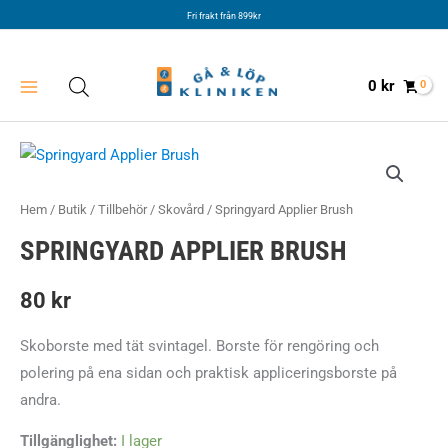
Hoppa
Fri frakt från 899kr
till
innehåll
0
kr
Hem
/
Butik
/
Tillbehör
/
Skovård
/ Springyard Applier Brush
SPRINGYARD APPLIER BRUSH
80
kr
Skoborste med tät svintagel. Borste för rengöring och
polering på ena sidan och praktisk appliceringsborste på
andra.
Tillgänglighet:
I lager