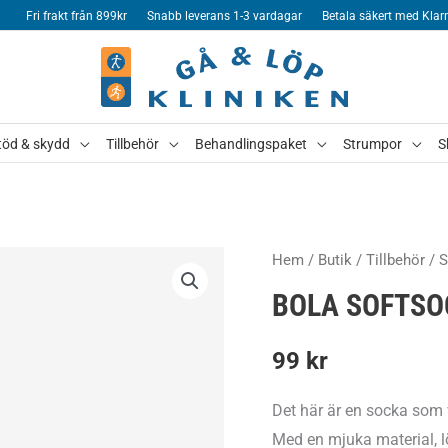
Fri frakt från 899kr
Snabb leverans 1-3 vardagar
Betala säkert med Klar
töd & skydd
Tillbehör
Behandlingspaket
Strumpor
S
Hem
/
Butik
/
Tillbehör
/
S
BOLA SOFTS
99
kr
Det här är en socka som 
Med en mjuka material, lö