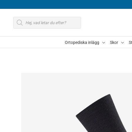
Hoppa
till
Produktsökning
innehåll
Ortopediska inlägg
Skor
S