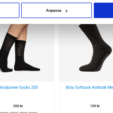
Anpassa
Woolpower Socks 200
Bola Softsock Antihalk Me
200
kr
159
kr