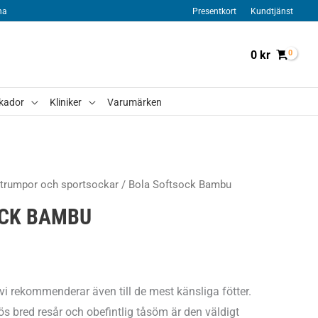
na
Presentkort
Kundtjänst
0
kr
kador
Kliniker
Varumärken
trumpor och sportsockar
/ Bola Softsock Bambu
OCK BAMBU
vi rekommenderar även till de mest känsliga fötter.
s bred resår och obefintlig tåsöm är den väldigt