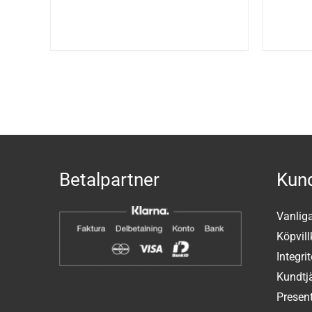
Betalpartner
Kund
Vanlig
Köpvill
Integri
Kundtj
Present