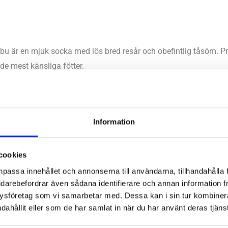
u är en mjuk socka med lös bred resår och obefintlig tåsöm. Pr
de mest känsliga fötter.
u, 5% Polyamid, 5% Lycra.
Information
cookies
npassa innehållet och annonserna till användarna, tillhandahålla 
idarebefordrar även sådana identifierare och annan information frå
ysföretag som vi samarbetar med. Dessa kan i sin tur kombine
dahållit eller som de har samlat in när du har använt deras tjänst