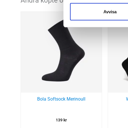
Andra köpte också...
Avvisa
Bola Softsock Merinoull
139
kr