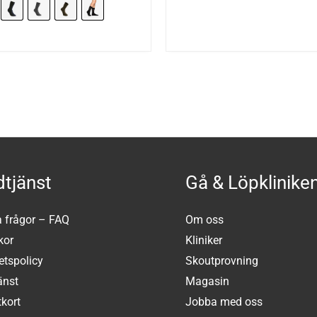
tjänst
Gå & Löpklinike
a frågor – FAQ
Om oss
kor
Kliniker
tetspolicy
Skoutprovning
änst
Magasin
kort
Jobba med oss