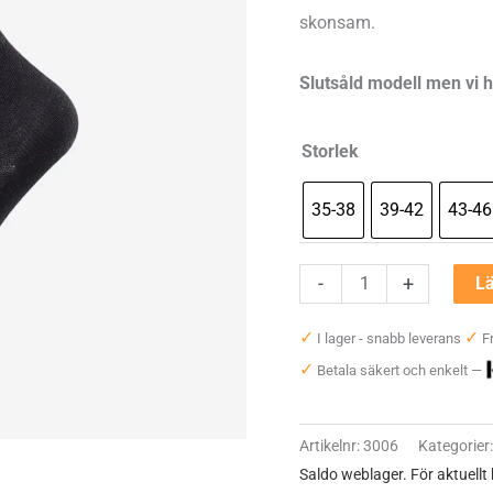
skonsam.
Slutsåld modell men vi 
Storlek
35-38
39-42
43-46
Bola
-
+
Lä
Softsock
✓
✓
I lager - snabb leverans
Fr
Bambu
✓
Betala säkert och enkelt —
mängd
Artikelnr:
3006
Kategorier
Saldo weblager. För aktuellt