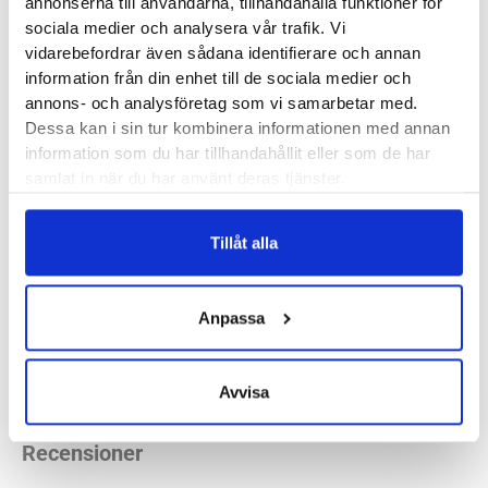
annonserna till användarna, tillhandahålla funktioner för
Produktegenskaper
sociala medier och analysera vår trafik. Vi
vidarebefordrar även sådana identifierare och annan
information från din enhet till de sociala medier och
Stance Ciele Camo är en funktionsstrumpa med grym
annons- och analysföretag som vi samarbetar med.
passform och fantastisk hållbarhet. Vi törs nog lova att du
Dessa kan i sin tur kombinera informationen med annan
kan använda den både till vardags och vid träning och den
information som du har tillhandahållit eller som de har
kommer om flera år fortfarande hänga med i din låda i
samlat in när du har använt deras tjänster.
garderoben, utan hål eller masker som rispats upp.
Tillåt alla
Infiknit
™
– Håller för evigt
Crew längd – klassisk höjd på strumpan
Anpassa
Höger och vänster sydda
Material:
74% Nylon, 17% Polyester, 5% Elastane, 4% Bomull
Avvisa
Recensioner