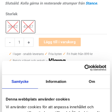
Slutsåld. Kolla gärna in resterande strumpor från
Stance
.
Storlek
38-42
43-47
Stance
-
+
Lägg till i varukorg
Ciele
✓
✓
✓
Camo
I lager - snabb leverans
Fria byten
Fri frakt från 899 kr
✓
mängd
Betala säkert och enkelt —
Artikelnr:
3104
Samtycke
Information
Om
Kategorier:
Strumpor och sportsockar
,
Löparstrumpor och
sportstrumpor
Saldo weblager. För aktuellt butikssaldo, kontakta din närmsta
butik
.
Denna webbplats använder cookies
Vi använder cookies för att anpassa innehållet och