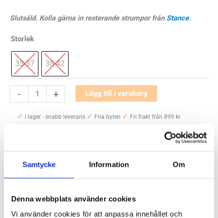
Slutsåld. Kolla gärna in resterande strumpor från
Stance
.
Storlek
35-37
38-42
Stance
-
+
Lägg till i varukorg
Distance
✓
✓
✓
QTR
I lager - snabb leverans
Fria byten
Fri frakt från 899 kr
✓
mängd
Betala säkert och enkelt —
Artikelnr:
3105
Samtycke
Information
Om
Kategorier:
Strumpor och sportsockar
,
Löparstrumpor och
sportstrumpor
Saldo weblager. För aktuellt butikssaldo, kontakta din närmsta
butik
.
Denna webbplats använder cookies
Vi använder cookies för att anpassa innehållet och