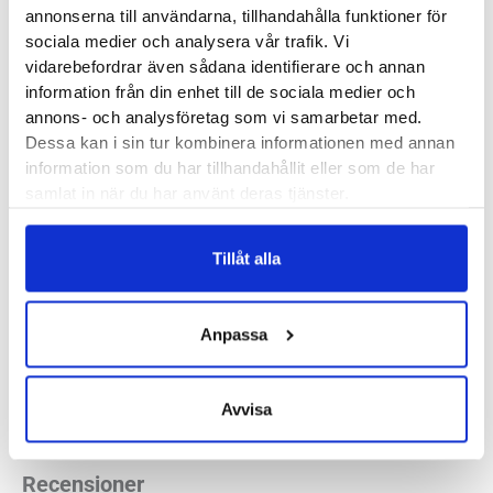
annonserna till användarna, tillhandahålla funktioner för
sociala medier och analysera vår trafik. Vi
Produktegenskaper
vidarebefordrar även sådana identifierare och annan
information från din enhet till de sociala medier och
Stance Distance QTR är en funktionsstrumpa med lite
annons- och analysföretag som vi samarbetar med.
Dessa kan i sin tur kombinera informationen med annan
tunnare material och fin fukttransport. Trots det har den en
information som du har tillhandahållit eller som de har
suverän hållbarhet som kommer göra dig förvånad. Strumpor
samlat in när du har använt deras tjänster.
behöver inte vara en förbrukningsvara, det visar Stance med
råge.
Tillåt alla
Infiknit
™
– Håller för evigt
QTR längd – höjd till strax över fotknölarna
Anpassa
Höger och vänster sydda
Material:
75% Nylon, 16% Polyester, 5% Elastane, 4% Bomull
Avvisa
Recensioner