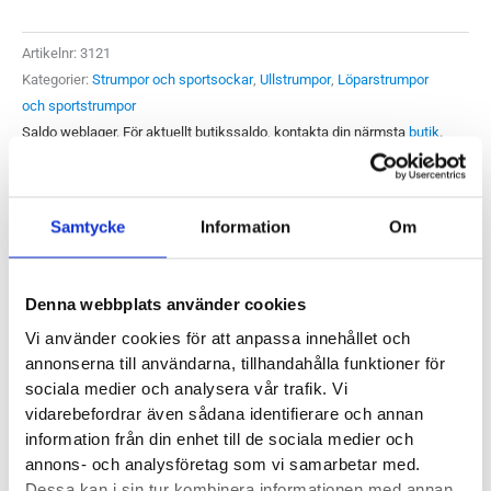
mängd
Artikelnr:
3121
Kategorier:
Strumpor och sportsockar
,
Ullstrumpor
,
Löparstrumpor
och sportstrumpor
Saldo weblager. För aktuellt butikssaldo, kontakta din närmsta
butik
.
Produktegenskaper
Samtycke
Information
Om
Slitstark träningsstrumpa med merinoull och nylon. Stance
Denna webbplats använder cookies
Divided Lines Crew har underbar passform med behagligt
Vi använder cookies för att anpassa innehållet och
stöd i hålfoten. Söker du strumpor som håller formen och
annonserna till användarna, tillhandahålla funktioner för
inte slits ut direkt har du hittat rätt. Stance Infiknit
™ har
sociala medier och analysera vår trafik. Vi
hållbarhetsgaranti och vi kan lova dig att de inte nöts ut i
vidarebefordrar även sådana identifierare och annan
information från din enhet till de sociala medier och
första taget.
annons- och analysföretag som vi samarbetar med.
Dessa kan i sin tur kombinera informationen med annan