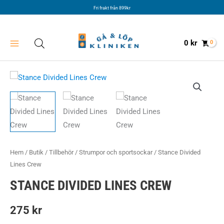
Hoppa
Fri frakt från 899kr
till
innehåll
0
kr
Hem
/
Butik
/
Tillbehör
/
Strumpor och sportsockar
/ Stance Divided
Lines Crew
STANCE DIVIDED LINES CREW
275
kr