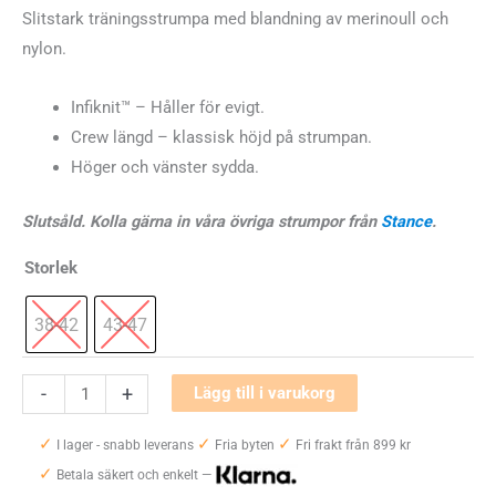
Slitstark träningsstrumpa med blandning av merinoull och
nylon.
Infiknit
™
– Håller för evigt.
Crew längd – klassisk höjd på strumpan.
Höger och vänster sydda.
Slutsåld. Kolla gärna in våra övriga strumpor från
Stance
.
Storlek
38-42
43-47
Stance
-
+
Lägg till i varukorg
Divided
✓
✓
✓
Lines
I lager - snabb leverans
Fria byten
Fri frakt från 899 kr
✓
Crew
Betala säkert och enkelt —