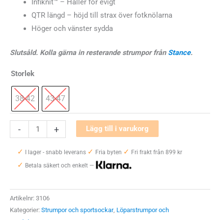
Infiknit
™
– Håller för evigt
QTR längd – höjd till strax över fotknölarna
Höger och vänster sydda
Slutsåld. Kolla gärna in resterande strumpor från
Stance
.
Storlek
38-42
43-47
Stance
-
+
Lägg till i varukorg
Hiatus
✓
✓
✓
QTR
I lager - snabb leverans
Fria byten
Fri frakt från 899 kr
✓
mängd
Betala säkert och enkelt —
Artikelnr:
3106
Kategorier:
Strumpor och sportsockar
,
Löparstrumpor och