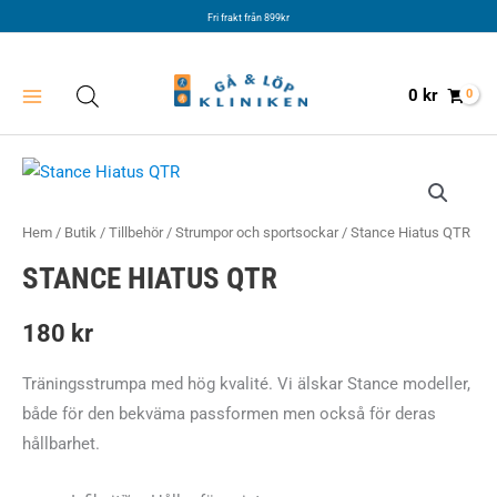
Hoppa
Fri frakt från 899kr
till
innehåll
0
kr
Hem
/
Butik
/
Tillbehör
/
Strumpor och sportsockar
/ Stance Hiatus QTR
STANCE HIATUS QTR
180
kr
Träningsstrumpa med hög kvalité. Vi älskar Stance modeller,
både för den bekväma passformen men också för deras
hållbarhet.