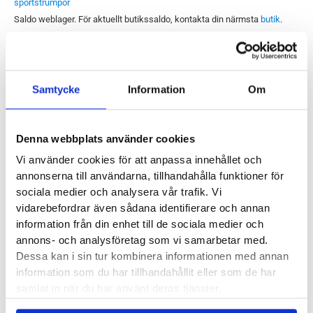
sportstrumpor
Saldo weblager. För aktuellt butikssaldo, kontakta din närmsta
butik
.
Produktegenskaper
Samtycke
Information
Om
Önskar du att dina strumpor skulle hålla längre bör du spana
Denna webbplats använder cookies
in Stance modeller. Stance Hiatus QTR är inget undantag. De
Vi använder cookies för att anpassa innehållet och
har, utöver passform och funktion, en hållbarhet som gör att
annonserna till användarna, tillhandahålla funktioner för
du utan problem använder strumporna några år framåt i tiden.
sociala medier och analysera vår trafik. Vi
Rispor eller hål? Mest troligt inte då deras Infiknit
™ teknik gör
vidarebefordrar även sådana identifierare och annan
att hållbarheten är fenomenal.
information från din enhet till de sociala medier och
annons- och analysföretag som vi samarbetar med.
Infiknit
™
– Håller för evigt
Dessa kan i sin tur kombinera informationen med annan
QTR längd – höjd till strax över fotknölarna
information som du har tillhandahållit eller som de har
samlat in när du har använt deras tjänster.
Höger och vänster sydda