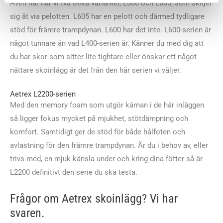
Även här har vi två olika varianter, L600 och L605, som skiljer
sig åt via pelotten. L605 har en pelott och därmed tydligare
stöd för främre trampdynan. L600 har det inte. L600-serien är
något tunnare än vad L400-serien är. Känner du med dig att
du har skor som sitter lite tightare eller önskar ett något
nättare skoinlägg är det från den här serien vi väljer.
Aetrex L2200-serien
Med den memory foam som utgör kärnan i de här inläggen
så ligger fokus mycket på mjukhet, stötdämpning och
komfort. Samtidigt ger de stöd för både hålfoten och
avlastning för den främre trampdynan. Är du i behov av, eller
trivs med, en mjuk känsla under och kring dina fötter så är
L2200 definitivt den serie du ska testa.
Frågor om Aetrex skoinlägg? Vi har
svaren.