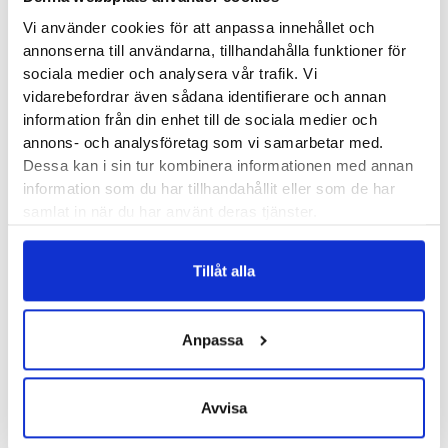
guidar dig till rätt skoinlägg från Aetrex så utgår vi alltid från
Vi använder cookies för att anpassa innehållet och
ditt belastningsmönster och vad vi vill avlasta på din kropp.
annonserna till användarna, tillhandahålla funktioner för
Med Aetrex skoinlägg stödjer vi upp framfoten, avlastar hälar,
sociala medier och analysera vår trafik. Vi
vidarebefordrar även sådana identifierare och annan
korrigerar vinklar kring fotleden och minskar belastningen
information från din enhet till de sociala medier och
uppåt i kroppen.
annons- och analysföretag som vi samarbetar med.
Dessa kan i sin tur kombinera informationen med annan
Aetrex L400-serien
information som du har tillhandahållit eller som de har
L400-serien är Aetrex Compete modell. En fint uppbyggd
samlat in när du har använt deras tjänster.
serie med dämpning som passar lika bra till vardags som i
ett par träningsskor. Från L400-serien har vi två olika
Tillåt alla
varianter av skoinlägg, L400 och L405. Mängden
stötdämpning är densamma på båda, det som skiljer
inläggen åt är stödet för framfoten. På L405 sitter en pelott
Anpassa
som specifikt avlastar den främre trampdynan, denna saknas
på L400.
Avvisa
Aetrex L600-serien