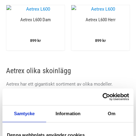
Aetrex L600 Dam
Aetrex L600 Herr
899
kr
899
kr
Aetrex olika skoinlägg
Aetrex har ett gigantiskt sortiment av olika modeller.
Modellerna syftar främst till vilken idrott eller aktivitet de
primärt är anpassade för. Men även om en modell heter
Compete så går det alldeles utmärkt att använda den till
Samtycke
Information
Om
vardags. Inom varje modell finns flertalet olika varianter av
skoinlägg för att verkligen kunna matcha placeringen och
mängden stöd efter dina behov och förutsättningar. När vi
Denna webbplats använder cookies