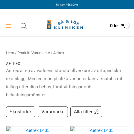
Hoppa
Fri frakt från 899kr
till
innehåll
0
kr
Hem
/ Produkt Varumärke / Aetrex
AETREX
Aetrex är en av världens största tillverkare av ortopediska
skoinlägg. Med en mängd olika varianter kan vi matcha rätt
inlägg efter dina behov, förutsättningar och
belastningsmönster.
Skostorlek
Varumärke
Alla filter