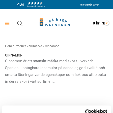
Hoppa
4.6
Fri frakt från 899kr
Baserat på 163 betyg
till
innehåll
0
kr
Hem
/ Produkt Varumärke / Cinnamon
CINNAMON
Cinnamon är ett
svenskt märke
med skor tillverkade i
Spanien. Löstagbara innersulor på sandaler, god kvalité och
smarta lösningar var de egenskaper som fick oss att plocka
in deras skor i vårt sortiment.