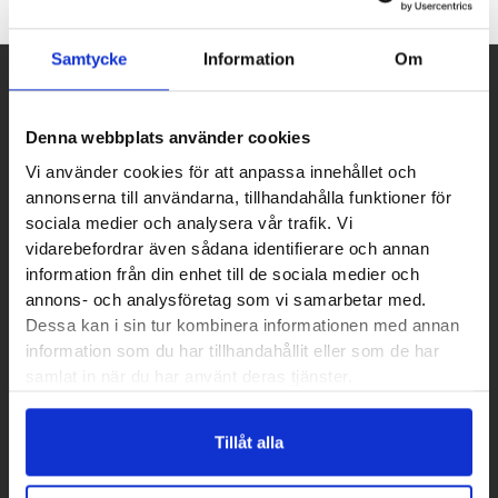
Samtycke
Information
Om
Betalpartner
Denna webbplats använder cookies
Vi använder cookies för att anpassa innehållet och
annonserna till användarna, tillhandahålla funktioner för
sociala medier och analysera vår trafik. Vi
vidarebefordrar även sådana identifierare och annan
Kundtjänst
information från din enhet till de sociala medier och
annons- och analysföretag som vi samarbetar med.
Vanliga frågor – FAQ
Dessa kan i sin tur kombinera informationen med annan
Köpvillkor
information som du har tillhandahållit eller som de har
Integritetspolicy
samlat in när du har använt deras tjänster.
Kundtjänst
Presentkort
Tillåt alla
Gå & Löpkliniken