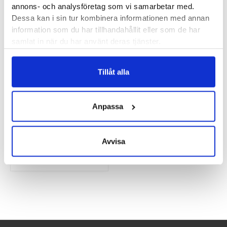
annons- och analysföretag som vi samarbetar med.
Dessa kan i sin tur kombinera informationen med annan
Embla 2623 Dam
Embla 2015
information som du har tillhandahållit eller som de har
samlat in när du har använt deras tjänster.
749
kr
1200
kr
Tillåt alla
Anpassa
Embla 2016
Avvisa
1200
kr