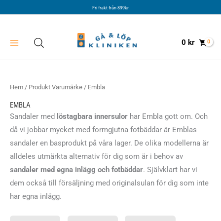
Hoppa
Fri frakt från 899kr
till
innehåll
0
kr
Hem
/ Produkt Varumärke / Embla
EMBLA
Sandaler med
löstagbara innersulor
har Embla gott om. Och
då vi jobbar mycket med formgjutna fotbäddar är Emblas
sandaler en basprodukt på våra lager. De olika modellerna är
alldeles utmärkta alternativ för dig som är i behov av
sandaler med egna inlägg och fotbäddar
. Självklart har vi
dem också till försäljning med originalsulan för dig som inte
har egna inlägg.