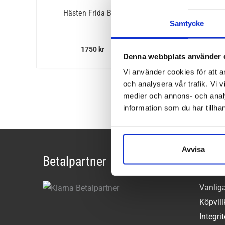
Hästen Frida Boot
Hästen Frid
Samtycke
1750
kr
1750
k
Denna webbplats använder 
Vi använder cookies för att a
och analysera vår trafik. Vi v
medier och annons- och anal
information som du har tillhan
Avvisa
Betalpartner
Kund
Vanlig
Köpvill
Integri