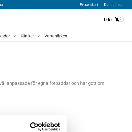
na
Presentkort
Kundtjänst
0
kr
kador
Kliniker
Varumärken
är väl anpassade för egna fotbäddar och har gott om