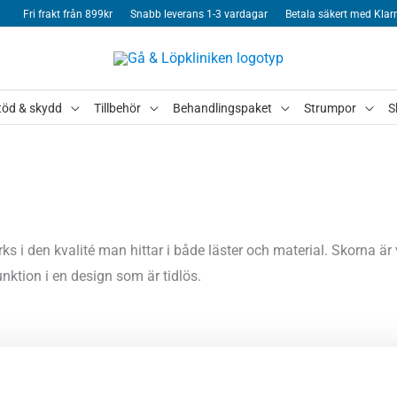
Fri frakt från 899kr
Snabb leverans 1-3 vardagar
Betala säkert med Klar
töd & skydd
Tillbehör
Behandlingspaket
Strumpor
S
rks i den kvalité man hittar i både läster och material. Skorna 
ktion i en design som är tidlös.