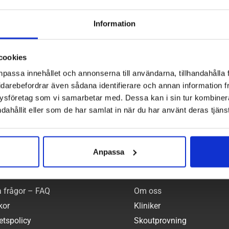
a Boot
Hästen Frida
Häste
Information
r
1400
kr
cookies
npassa innehållet och annonserna till användarna, tillhandahålla 
idarebefordrar även sådana identifierare och annan information frå
ysföretag som vi samarbetar med. Dessa kan i sin tur kombine
dahållit eller som de har samlat in när du har använt deras tjänst
Anpassa
tjänst
Gå & Löpkliniken
a frågor – FAQ
Om oss
kor
Kliniker
tetspolicy
Skoutprovning