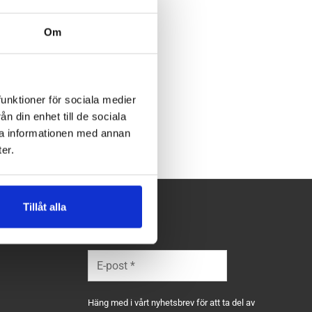
n Frida Shoe
Om
1650
kr
funktioner för sociala medier
n din enhet till de sociala
ra informationen med annan
er.
Tillåt alla
Följ oss
Häng med i vårt nyhetsbrev för att ta del av