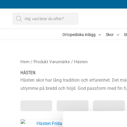
Hoppa
till
Produktsökning
innehåll
Ortopediska inlägg
Skor
S
Hem
/ Produkt Varumärke / Hästen
HÄSTEN
Hästen skor har lång tradition och erfarenhet. Det mä
utrymme på bredd och höjd. God passform med fin fun