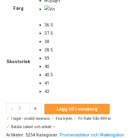
Färg
36.5
37.5
38
38.5
39
Skostorlek
40
40.5
41
42
Brooks
-
+
Lägg till i varukorg
Addiction
✓
✓
✓
I lager - snabb leverans
Fria byten
Fri frakt från 899 kr
Walker
✓
Betala säkert och enkelt —
V-
Artikelnr:
5254
Kategorier:
Promenadskor och Walkingskor