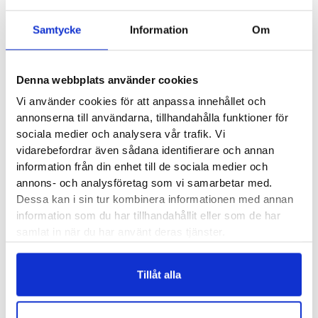
Brooks artikelnummer:
1203091D
Samtycke
Information
Om
Butiker:
Stockholm Hornstull
,
Stockholm Storgatan
,
Umeå
,
Uppsala
Denna webbplats använder cookies
Vi använder cookies för att anpassa innehållet och
Recensioner
annonserna till användarna, tillhandahålla funktioner för
sociala medier och analysera vår trafik. Vi
vidarebefordrar även sådana identifierare och annan
information från din enhet till de sociala medier och
Besökta produkter
annons- och analysföretag som vi samarbetar med.
Dessa kan i sin tur kombinera informationen med annan
information som du har tillhandahållit eller som de har
samlat in när du har använt deras tjänster.
Tillåt alla
Brooks Zeal
Walker Dam