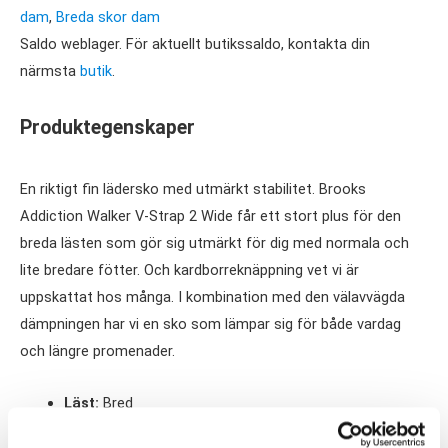
Strap
dam
,
Breda skor dam
2
Saldo weblager. För aktuellt butikssaldo, kontakta din
Wide
närmsta
butik
.
Dam
mängd
Produktegenskaper
En riktigt fin lädersko med utmärkt stabilitet. Brooks
Addiction Walker V-Strap 2 Wide får ett stort plus för den
breda lästen som gör sig utmärkt för dig med normala och
lite bredare fötter. Och kardborreknäppning vet vi är
uppskattat hos många. I kombination med den välavvägda
dämpningen har vi en sko som lämpar sig för både vardag
och längre promenader.
Läst:
Bred
Material:
Skinn