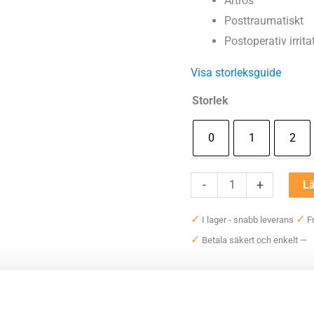
Artros
Posttraumatiskt
Postoperativ irrita
Visa storleksguide
Storlek
0
1
2
Bauerfeind
-
+
Lä
EpiTrain
✓
✓
I lager - snabb leverans
Fr
mängd
✓
Betala säkert och enkelt —
Artikelnr:
2039
Kategorier:
Axel och armbåg