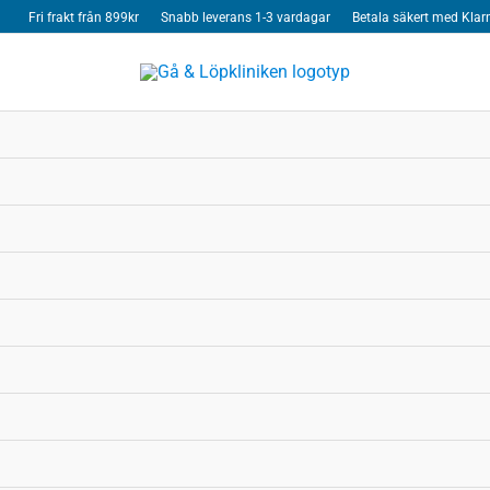
Fri frakt från 899kr
Snabb leverans 1-3 vardagar
Betala säkert med Klar