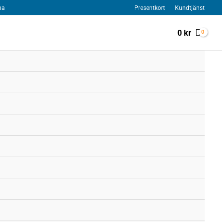
na
Presentkort
Kundtjänst
0
kr