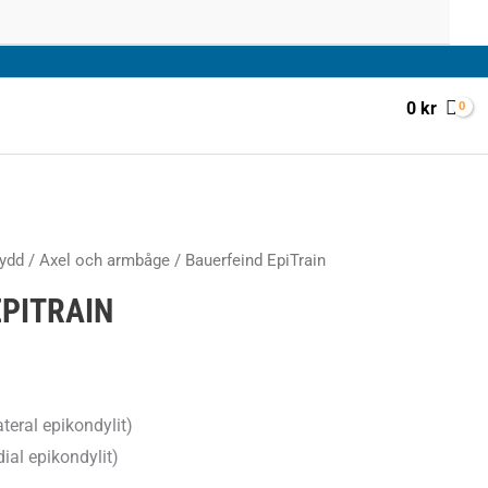
0
kr
ydd
/
Axel och armbåge
/ Bauerfeind EpiTrain
EPITRAIN
teral epikondylit)
al epikondylit)