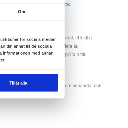
 butikssaldo, kontakta din närmsta
butik
.
Om
och kring armbågen. Suverän komfort, effektivt
funktioner för sociala medier
n din enhet till de sociala
srikt använt oss av den under flera år.
ra informationen med annan
vi rekommenderar Bauerfeind EpiTrain till.
er.
Tillåt alla
ckavlastning över epikondylerna som behandlar och