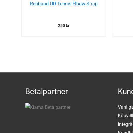
Rehband UD Tennis Elbow Strap
250
kr
Betalpartner
Kund
Vanlig
Köpvill
Integri
Kundtj