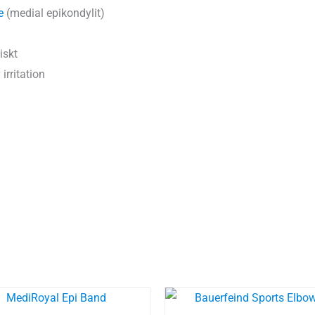
e
(medial epikondylit)
iskt
irritation