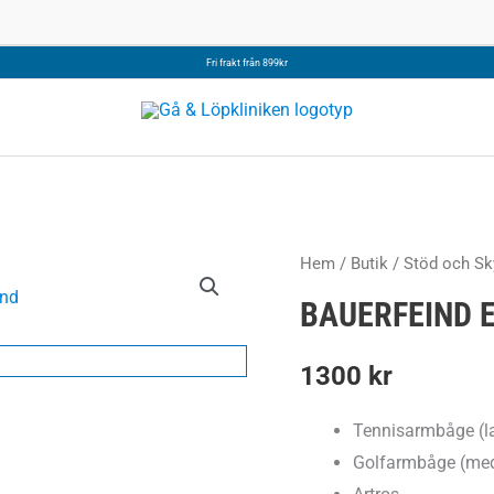
Fri frakt från 899kr
Hem
/
Butik
/
Stöd och Sk
BAUERFEIND 
1300
kr
Tennisarmbåge (la
Golfarmbåge (medi