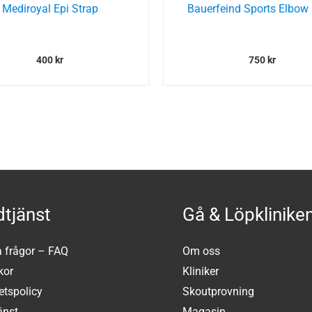
Mediroyal Epi Strap
Bauerfeind Sports Elbow 
400
kr
750
kr
tjänst
Gå & Löpklinike
a frågor – FAQ
Om oss
kor
Kliniker
tetspolicy
Skoutprovning
änst
Magasin