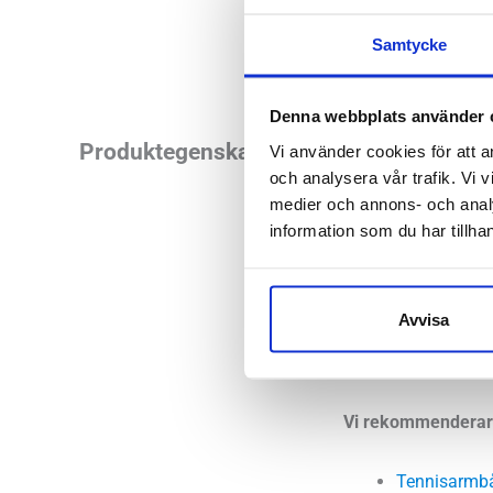
Samtycke
Denna webbplats använder 
Det här skyddet är 
Produktegenskaper
Vi använder cookies för att a
och analysera vår trafik. Vi v
behandlande och väl
medier och annons- och anal
Tennisarmbåge och 
information som du har tillhan
Funktion
Avvisa
Bauerfeind EpiTrai
minskar smärtan vid
Vi rekommenderar 
Tennisarmb