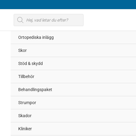
Hoppa
till
Produktsökning
innehåll
Ortopediska inlägg
Skor
Stöd & skydd
Tillbehör
Behandlingspaket
Strumpor
Skador
Kliniker