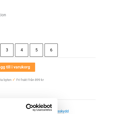
tion
3
4
5
6
gg till i varukorg
✓
ia byten
Fri frakt från 899 kr
e
,
Tennisarmbågsskydd
,
Golfarmbågsskydd