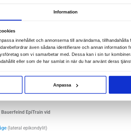
Saldo weblager. För aktuellt
Information
cookies
i vår mening en av de bästa produkterna vid överbelastningar i 
npassa innehållet och annonserna till användarna, tillhandahålla 
idarebefordrar även sådana identifierare och annan information frå
digt användarvänligt. Vi gillar EpiTrain skarpt och har framgång
ysföretag som vi samarbetar med. Dessa kan i sin tur kombine
smärttillstånd kring armbågen är de vanligaste problemen som 
dahållit eller som de har samlat in när du har använt deras tjänst
Anpassa
n är en ortos som ger kompression kring armbågen samt en try
 tennis- eller golfarmbåge.
Bauerfeind EpiTrain vid
åge
(lateral epikondylit)