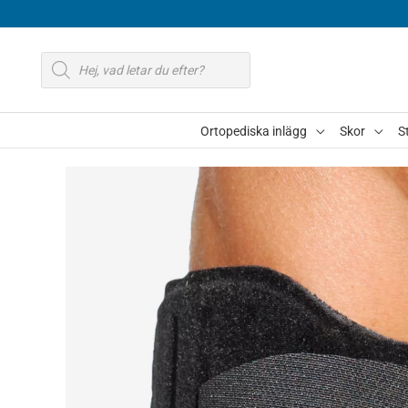
Hoppa
till
Produktsökning
innehåll
Ortopediska inlägg
Skor
S