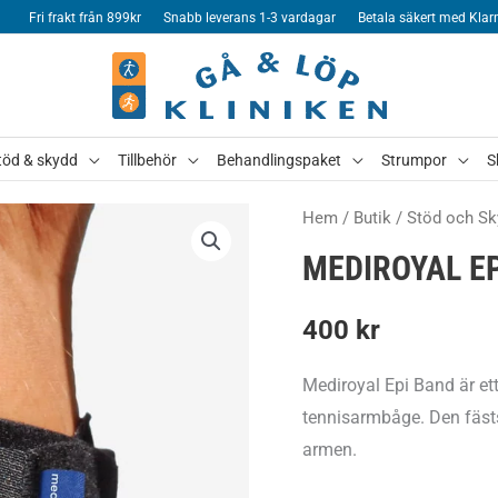
Fri frakt från 899kr
Snabb leverans 1-3 vardagar
Betala säkert med Klar
töd & skydd
Tillbehör
Behandlingspaket
Strumpor
S
Hem
/
Butik
/
Stöd och Sk
MEDIROYAL E
400
kr
Mediroyal Epi Band är et
tennisarmbåge. Den fästs
armen.