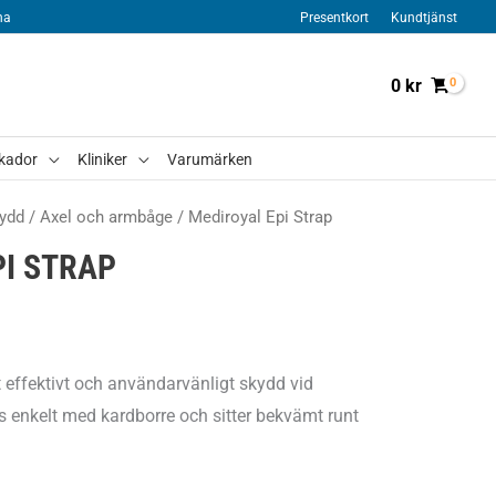
na
Presentkort
Kundtjänst
0
kr
kador
Kliniker
Varumärken
ydd
/
Axel och armbåge
/ Mediroyal Epi Strap
PI STRAP
t effektivt och användarvänligt skydd vid
 enkelt med kardborre och sitter bekvämt runt