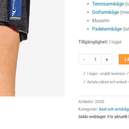
Tennisarmbåge
(l
Golfarmbåge
(med
Musarm
Padelarmbåge
(la
Tillgänglighet:
I lager
Mediroyal
-
+
Lä
Epi
✓
I lager - snabb leverans
Strap
✓
Betala säkert och enkelt
mängd
Artikelnr:
2050
Kategorier:
Axel och armbåg
Saldo weblager. För aktuellt