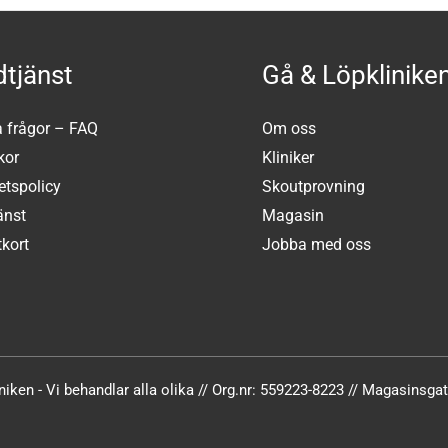
tjänst
Gå & Löpklinike
a frågor – FAQ
Om oss
kor
Kliniker
tetspolicy
Skoutprovning
änst
Magasin
kort
Jobba med oss
iken - Vi behandlar alla olika // Org.nr: 559223-8223 // Magasinsg