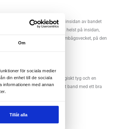
ästas var som helst på ytan. På insidan av bandet
e. Pelotten kan placeras var som helst på insidan,
t bör appliceras 3-5 cm under armbågsvecket, på den
Om
 när du böjer handleden uppåt.
funktioner för sociala medier
n din enhet till de sociala
 Den är gjord av ett högteknologiskt tyg och en
ra informationen med annan
t är en flexibel och funktionellt band med ett bra
er.
Tillåt alla