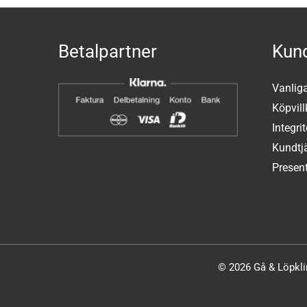
Betalpartner
Kund
Vanlig
Köpvill
Integri
Kundtj
Present
© 2026 Gå & Löpklin