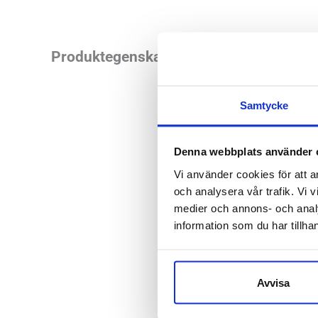
Omkretsen på Medir
Produktegenskaper
finns en silikonpel
men den bästa effe
Samtycke
högsta punkten av m
Denna webbplats använder 
Vid tennisarmbåge s
Vi använder cookies för att a
och analysera vår trafik. Vi v
Mediroyal Epi Band 
medier och annons- och anal
kärna av termoplas
information som du har tillhan
stöd.
Mediroyal artikel
Avvisa