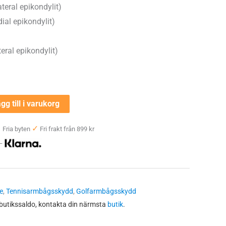
ateral epikondylit)
ial epikondylit)
teral epikondylit)
gg till i varukorg
✓
✓
Fria byten
Fri frakt från 899 kr
 —
e
,
Tennisarmbågsskydd
,
Golfarmbågsskydd
 butikssaldo, kontakta din närmsta
butik
.