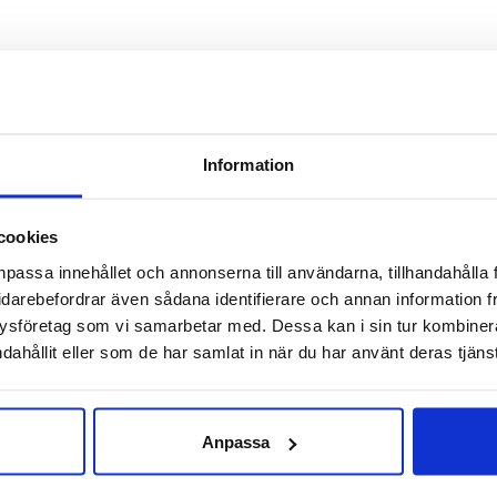
oyal Epi Band är justerbar med hjälp av en kardborre som kan f
ott som är täckt med textil och som även den fästs med kardborr
kten uppnås när den placeras över bandets bredaste del. Bande
Information
uskeln. Se till att bandet sitter bekvämt och inte för hårt.
cookies
å skall du känna ett lätt tryck över området där pelotten sitter
npassa innehållet och annonserna till användarna, tillhandahålla 
idarebefordrar även sådana identifierare och annan information frå
består av en kombination av ett fast spänne och ett mjukt band.
ysföretag som vi samarbetar med. Dessa kan i sin tur kombine
t som har svetsats samman med högfrekvent-svetsning. Resultate
dahållit eller som de har samlat in när du har använt deras tjänst
nummer:
MR2600
Anpassa