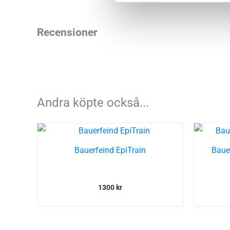
Recensioner
Andra köpte också...
Bauerfeind EpiTrain
Baue
1300
kr