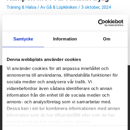
Träning & Hälsa
/ Av
Gå & Löpkliniken
/ 3 oktober, 2024
Vi tog ett snack med Michael Svensson på Idrottsmedicin i
Umeå om våra fysiologiska förutsättningar […]
Samtycke
Information
Om
Kampen
Läs mer »
mot
vårt
Denna webbplats använder cookies
inaktiva
Vi använder cookies för att anpassa innehållet och
jag
annonserna till användarna, tillhandahålla funktioner för
Betalpartner
sociala medier och analysera vår trafik. Vi
vidarebefordrar även sådana identifierare och annan
information från din enhet till de sociala medier och
annons- och analysföretag som vi samarbetar med.
Dessa kan i sin tur kombinera informationen med annan
information som du har tillhandahållit eller som de har
samlat in när du har använt deras tjänster.