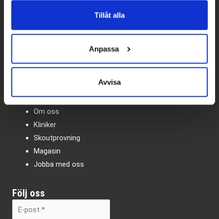
Kundtjänst
Tillåt alla
Vanliga frågor – FAQ
Köpvillkor
Integritetspolicy
Anpassa
Kundtjänst
Presentkort
Avvisa
Gå & Löpkliniken
Om oss
Kliniker
Skoutprovning
Magasin
Jobba med oss
Följ oss