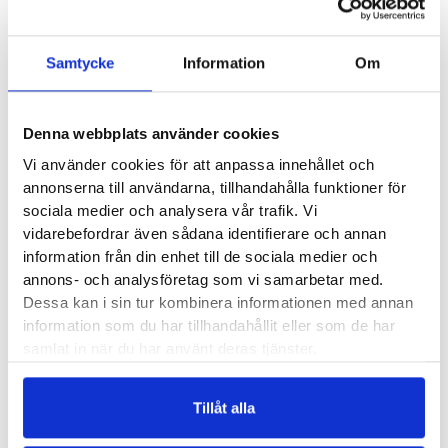
Samtycke
Information
Om
BLACKROLL Slim Foam
BLACKROLL Flow Foam
Roller
Roller
Denna webbplats använder cookies
340
kr
530
kr
Vi använder cookies för att anpassa innehållet och
annonserna till användarna, tillhandahålla funktioner för
sociala medier och analysera vår trafik. Vi
vidarebefordrar även sådana identifierare och annan
information från din enhet till de sociala medier och
BLACKROLL Neck Box
annons- och analysföretag som vi samarbetar med.
BLACKROLL Groove Pro
Dessa kan i sin tur kombinera informationen med annan
Foam Roller
information som du har tillhandahållit eller som de har
530
kr
samlat in när du har använt deras tjänster.
530
kr
Tillåt alla