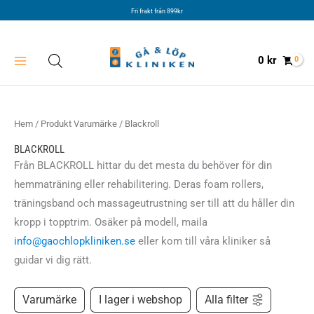
Hoppa
Fri frakt från 899kr
till
innehåll
0
kr
Hem
/ Produkt Varumärke / Blackroll
BLACKROLL
Från BLACKROLL hittar du det mesta du behöver för din
hemmaträning eller rehabilitering. Deras foam rollers,
träningsband och massageutrustning ser till att du håller din
kropp i topptrim. Osäker på modell, maila
info@gaochlopkliniken.se
eller kom till våra kliniker så
guidar vi dig rätt.
Varumärke
I lager i webshop
Alla filter