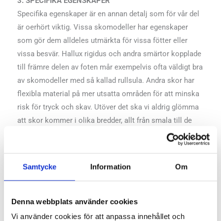
3. SPECIFIKA EGENSKAPER
Specifika egenskaper är en annan detalj som för vår del
är oerhört viktig. Vissa skomodeller har egenskaper
som gör dem alldeles utmärkta för vissa fötter eller
vissa besvär. Hallux rigidus och andra smärtor kopplade
till främre delen av foten mår exempelvis ofta väldigt bra
av skomodeller med så kallad rullsula. Andra skor har
flexibla material på mer utsatta områden för att minska
risk för tryck och skav. Utöver det ska vi aldrig glömma
att skor kommer i olika bredder, allt från smala till de
med klart mer bredd för foten. Om vi låter din fot stå
som mall så går det nästan alltid att hitta en modell
som passar dig bra. För låt oss vara ärliga, en struts och
Samtycke
Information
Om
en elefant skulle knappast rekommenderas samma sko.
Oavsett vilka besvär eller avvikelser vi först tycker oss
se.
Denna webbplats använder cookies
Vi använder cookies för att anpassa innehållet och