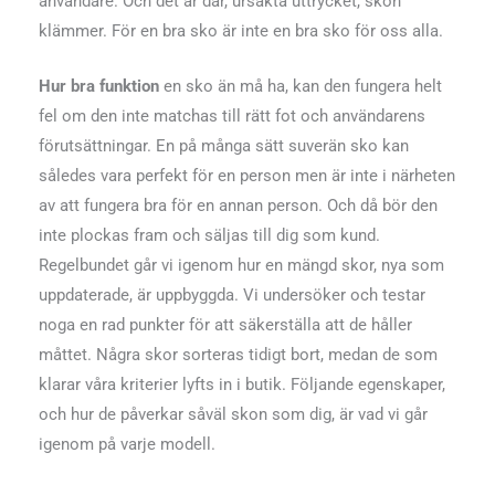
användare. Och det är där, ursäkta uttrycket, skon
klämmer. För en bra sko är inte en bra sko för oss alla.
Hur bra funktion
en sko än må ha, kan den fungera helt
fel om den inte matchas till rätt fot och användarens
förutsättningar. En på många sätt suverän sko kan
således vara perfekt för en person men är inte i närheten
av att fungera bra för en annan person. Och då bör den
inte plockas fram och säljas till dig som kund.
Regelbundet går vi igenom hur en mängd skor, nya som
uppdaterade, är uppbyggda. Vi undersöker och testar
noga en rad punkter för att säkerställa att de håller
måttet. Några skor sorteras tidigt bort, medan de som
klarar våra kriterier lyfts in i butik. Följande egenskaper,
och hur de påverkar såväl skon som dig, är vad vi går
igenom på varje modell.