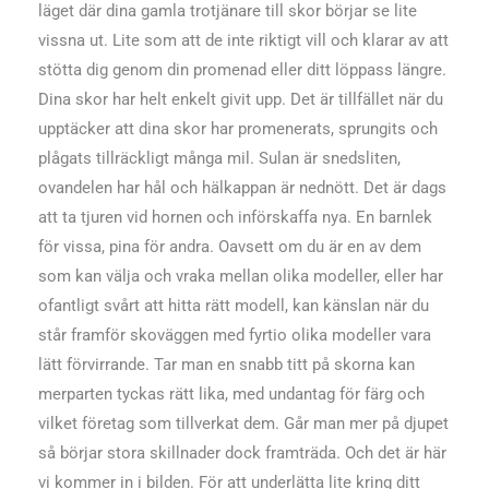
läget där dina gamla trotjänare till skor börjar se lite
vissna ut. Lite som att de inte riktigt vill och klarar av att
stötta dig genom din promenad eller ditt löppass längre.
Dina skor har helt enkelt givit upp. Det är tillfället när du
upptäcker att dina skor har promenerats, sprungits och
plågats tillräckligt många mil. Sulan är snedsliten,
ovandelen har hål och hälkappan är nednött. Det är dags
att ta tjuren vid hornen och införskaffa nya. En barnlek
för vissa, pina för andra. Oavsett om du är en av dem
som kan välja och vraka mellan olika modeller, eller har
ofantligt svårt att hitta rätt modell, kan känslan när du
står framför skoväggen med fyrtio olika modeller vara
lätt förvirrande. Tar man en snabb titt på skorna kan
merparten tyckas rätt lika, med undantag för färg och
vilket företag som tillverkat dem. Går man mer på djupet
så börjar stora skillnader dock framträda. Och det är här
vi kommer in i bilden. För att underlätta lite kring ditt