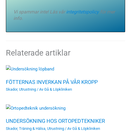
Vi spammar inte! Läs vår
integritetspolicy
för mer
info.
Relaterade artiklar
FÖTTERNAS INVERKAN PÅ VÅR KROPP
Skador
,
Utrustning
/ Av
Gå & Löpkliniken
UNDERSÖKNING HOS ORTOPEDTEKNIKER
Skador
,
Träning & Hälsa
,
Utrustning
/ Av
Gå & Löpkliniken