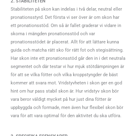
2. STABILITETEN
Stabiliteten på skon kan indelas i två delar, neutral eller
pronationsstyrd. Det första vi ser över är om skon har
ett pronationsstöd. Om så är fallet graderar vi vidare in
skorna i mängden pronationsstöd och var
pronationsstödet är placerat. Allt för att lättare kunna
guida och matcha rätt sko för rätt fot och stegisättning.
Har skon inte ett pronationsstöd går den in i det neutrala
segmentet och där testar vi hur mjuk stötdämpningen är
för att se vilka fötter och vilka kroppstyngder de bäst
kommer att svara mot. Vridstyvheten i skon ger en god
hint om hur pass stabil skon är. Hur vridstyv skon bör
vara beror väldigt mycket på hur just dina fötter är
uppbyggda och formade, men även hur flexibel skon bör
vara för att vara optimal för den aktivitet du ska utföra.