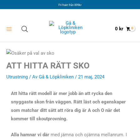
Hoppa
Fri frakt från 899kr
till
innehåll
0
kr
ATT HITTA RÄTT SKO
Utrustning
/ Av
Gå & Löpkliniken
/ 21 maj, 2024
Att hitta rätt modell är mer jobb än att rycka den
snyggaste skon från väggen. Rätt läst och egenskaper
som matchar ditt sätt att röra dig är A och O när det
kommer till skoutprovning.
Alla hamnar vi där
med jämna och ojämna mellanrum. I