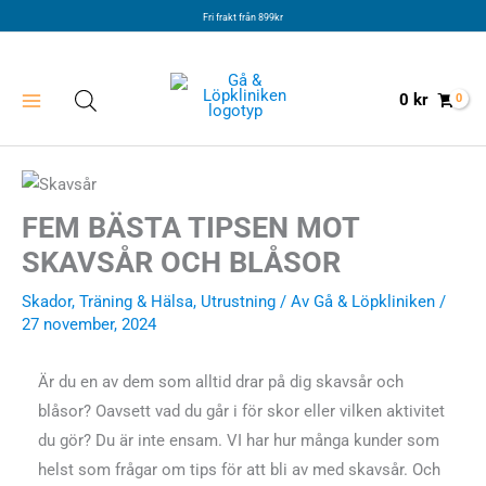
Hoppa
Fri frakt från 899kr
till
innehåll
0
kr
FEM BÄSTA TIPSEN MOT
SKAVSÅR OCH BLÅSOR
Skador
,
Träning & Hälsa
,
Utrustning
/ Av
Gå & Löpkliniken
/
27 november, 2024
Är du en av dem som alltid drar på dig skavsår och
blåsor? Oavsett vad du går i för skor eller vilken aktivitet
du gör? Du är inte ensam. VI har hur många kunder som
helst som frågar om tips för att bli av med skavsår. Och