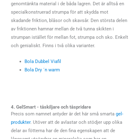
genomtänkta material i de båda lagren. Det är alltså en
specialkonstruerad strumpa för att skydda mot
skadande friktion, blåsor och skavsår. Den största delen
av friktionen hamnar mellan de två tunna skikten i
strumpan istället för mellan fot, strumpa och sko. Enkelt
och genialiskt. Finns i två olika varianter.
Bola Dubbel Viafil
Bola Dry ´n warm
4. GelSmart - tåskiljare och tåspridare
Precis som namnet antyder är det här små smarta
gel-
produkter
. Utöver att de avlastar och stödjer upp olika
delar av fötterna har de den fina egenskapen att de
långsamt utsöndrar en mineralolja som har en