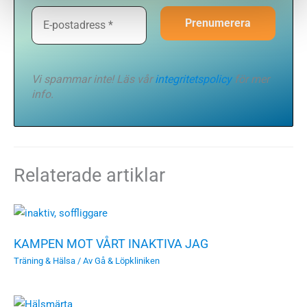
Vi spammar inte! Läs vår
integritetspolicy
för mer
info.
Relaterade artiklar
KAMPEN MOT VÅRT INAKTIVA JAG
Träning & Hälsa
/ Av
Gå & Löpkliniken