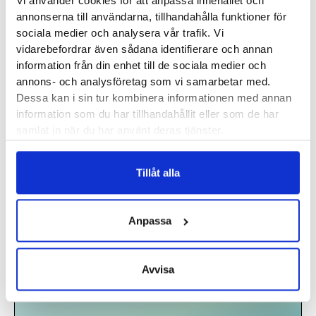
Vi använder cookies för att anpassa innehållet och
Här hittar du samtliga våra
produkter som förebygger
annonserna till användarna, tillhandahålla funktioner för
och behandlar skavsår
. Har du fler tips, råd och
sociala medier och analysera vår trafik. Vi
erfarenheter på vad som fungerat för dig när du
vidarebefordrar även sådana identifierare och annan
besvärats av skavsår. Dela gärna med dig. Vi är alltid
information från din enhet till de sociala medier och
nyfikna och öppna för att ta till oss bra tips och
annons- och analysföretag som vi samarbetar med.
Dessa kan i sin tur kombinera informationen med annan
erfarenheter. Du hittar oss både på Facebook och
information som du har tillhandahållit eller som de har
Instagram.
samlat in när du har använt deras tjänster.
Lycka till!
Tillåt alla
Anpassa
Håll dig uppdaterad!
Registrera dig för vårt nyhetsbrev och bli först med
Avvisa
att få tips, erbjudanden och information om
fantastiska produkter.