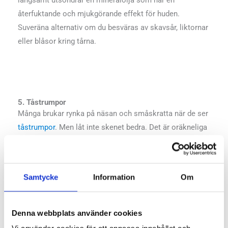
återfuktande och mjukgörande effekt för huden.
Suveräna alternativ om du besväras av skavsår, liktornar
eller blåsor kring tårna.
5. Tåstrumpor
Många brukar rynka på näsan och småskratta när de ser
tåstrumpor
. Men låt inte skenet bedra. Det är oräkneliga
gånger som vi lyckats få bukt med skav, blåsor och tryck
mellan tårna med hjälp av dessa. De kan också hjälpa
dig som besväras av svamp mellan tårna.
Samtycke
Information
Om
Denna webbplats använder cookies